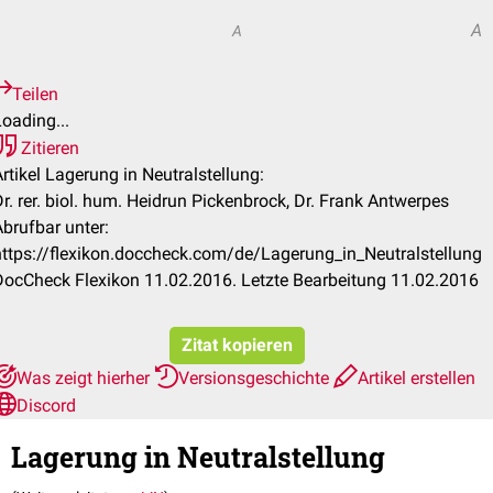
A
A
A
Teilen
oading...
Zitieren
rtikel Lagerung in Neutralstellung:
r. rer. biol. hum. Heidrun Pickenbrock, Dr. Frank Antwerpes
Abrufbar unter:
https://flexikon.doccheck.com/de/Lagerung_in_Neutralstellung
DocCheck Flexikon 11.02.2016. Letzte Bearbeitung 11.02.2016
Zitat kopieren
Was zeigt hierher
Versionsgeschichte
Artikel erstellen
Discord
Lagerung in Neutralstellung