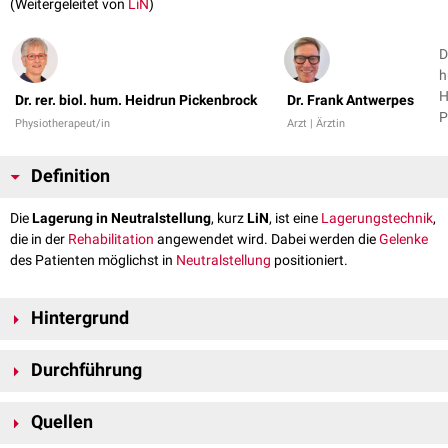
(Weitergeleitet von
LiN
)
D
h
H
Dr. rer. biol. hum. Heidrun Pickenbrock
Dr. Frank Antwerpes
P
Physiotherapeut/in
Arzt | Ärztin
D
A
Definition
1
Die
Lagerung in Neutralstellung
, kurz
LiN
, ist eine
Lagerungstechnik
,
die in der
Rehabilitation
angewendet wird. Dabei werden die
Gelenke
des Patienten möglichst in
Neutralstellung
positioniert.
Hintergrund
Eine Lagerung ist Teil der pflege-therapeutischen Routine im Bereich der
Durchführung
Akutversorung
, während eines rehabilitativen Prozesses und in der
Pflege aller Patienten, die in ihrer
Mobilität
eingeschränkt sind. Das Ziel
Die Lagerung in Neutralstellung beruht auf der Grundidee,
einer Lagerung ist es, den Komfort des Patienten sicherzustellen,
Quellen
Körperabschnitte so weit wie möglich in die
Neutral-Null-Stellung
zu
sekundären
pulmonalen
oder
kardiovaskulären
Komplikationen
bringen und dort mit spezifischen Techniken zu stabilisieren. Dazu