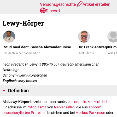
Versionsgeschichte
Artikel erstellen
Discord
Lewy-Körper
Stud.med.dent. Sascha Alexander Bröse
Dr. Frank Antwerpes
Dr. m
Student/in der Zahnmedizin
Arzt | Ärztin
Arzt | 
nach Frederic H. Lewy (1885-1950), deutsch-amerikanischer
Neurologe
Synonym: Lewy-Körperchen
Englisch
: lewy bodies
Definition
Als
Lewy-Körper
bezeichnet man runde,
eosinophile
,
konzentrische
Einschlüsse im
Zytoplasma
von
Nervenzellen
, die aus
abnorm
phosphorylierten
Proteinen
bestehen und bei
Morbus Parkinson
oder