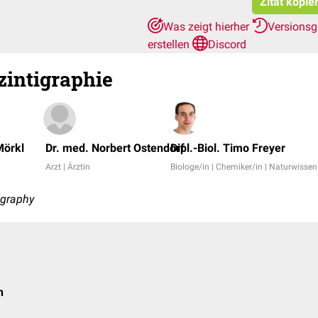
Zitat kopie
Was zeigt hierher
Versionsg
erstellen
Discord
intigraphie
Mörkl
Dr. med. Norbert Ostendorf
Dipl.-Biol. Timo Freyer
Arzt | Ärztin
Biologe/in | Chemiker/in | Naturwissen
tigraphy
n