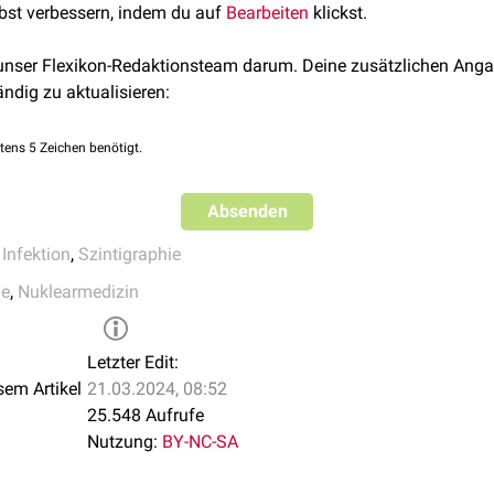
kierten Leukozyten in die Armvene wandern diese nach einiger 
lbst verbessern, indem du auf
Bearbeiten
klickst.
tintervall ist vom eingesetzten
Radiopharmakon
abhängig. Wäh
ngen
Strahlenbelastung
keine
Strahlenschutzmaßnahmen
eingeha
 unser Flexikon-Redaktionsteam darum. Deine zusätzlichen Anga
n Tätigkeiten nachgehen. Die
radioaktive Strahlung
wird schließ
ändig zu aktualisieren:
ufgezeichnet und bildlich am Computer dargestellt. Dabei unt
hichtaufnahme-Systemen (
SPECT
).
tens 5 Zeichen benötigt.
Absenden
,
Infektion
,
Szintigraphie
ie
,
Nuklearmedizin
Letzter Edit:
sem Artikel
21.03.2024, 08:52
25.548 Aufrufe
Nutzung:
BY-NC-SA