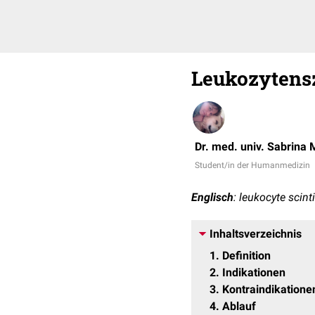
Leukozytensz
Dr. med. univ. Sabrina 
Student/in der Humanmedizin
Englisch
: leukocyte scin
Inhaltsverzeichnis
1
Definition
2
Indikationen
3
Kontraindikatione
4
Ablauf