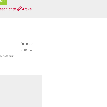
ren
eschichte
Artikel
Dr. med.
univ.
Sabrina
schaftler/in
Mörkl, Dr.
med.
Norbert
Ostendorf +
1