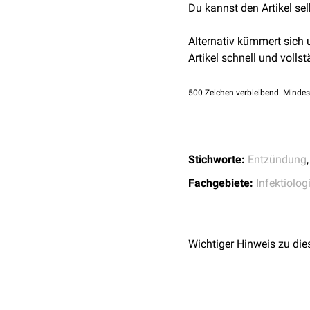
Nach Applikation der mar
Du kannst den Artikel se
Entzündungsherd. Das Zei
müssen wegen der geri
Alternativ kümmert sich
kann seinen gewöhnliche
Artikel schnell und vollst
mit einer Gammakamera a
planare Technik von Sc
500
Zeichen verbleibend. Mindes
Stichworte:
Entzündung
Fachgebiete:
Infektiolog
Wichtiger Hinweis zu die