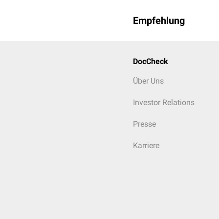
Empfehlung
DocCheck
Über Uns
Investor Relations
Presse
Karriere