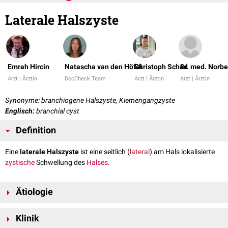
Laterale Halszyste
Emrah Hircin
Natascha van den Höfel
Christoph Schad
Dr. med. Norbe
Arzt | Ärztin
DocCheck Team
Arzt | Ärztin
Arzt | Ärztin
Synonyme: branchio­gene Hals­zyste, Kiemengang­zyste
Englisch:
branchial cyst
Definition
Eine
laterale Halszyste
ist eine seitlich (
lateral
) am Hals lokalisierte
zystische
Schwellung des
Halses
.
Ätiologie
Die Ursache einer lateralen Halszyste ist nicht definitiv geklärt. Es wird
Klinik
angenommen, dass eine laterale Halszyste durch eine Fehlbildung bzw.