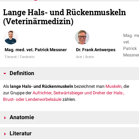
Lange Hals- und Rückenmuskeln
(Veterinärmedizin)
Mag. m
vet.
Patrick
Mag. med. vet. Patrick Messner
Dr. Frank Antwerpes
Messner
Tierarzt | Tierärztin
Arzt | Ärztin
Dr. Fran
Antwer
Definition
Als
lange Hals- und Rückenmuskeln
bezeichnet man
Muskeln
, die
zur Gruppe der
Aufrichter, Seitwärtsbieger und Dreher der Hals-,
Brust- oder Lendenwirbelsäule
zählen.
Anatomie
Die langen Hals- und Rückenmuskeln funktionieren in ihrer Hauptrolle als
Literatur
Aufrichter oder Strecker, Seitwärtsbieger und Versteifer der
Hals-
,
Brust-