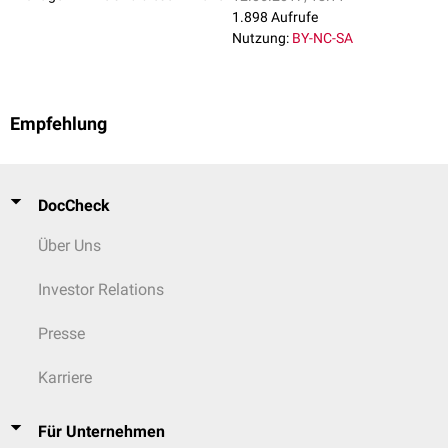
Musculus
1.898 Aufrufe
longissimus
Nutzung:
BY-NC-SA
tiefe Schicht bzw. mediales System:
Musculus
Dorsaläste der entsprechenden
Lenden-
,
Brust-
Empfehlung
spinalis
und Halsnerven
Musculus
semispinalis
DocCheck
Musculi multifidi
Über Uns
Investor Relations
Presse
Karriere
Für Unternehmen