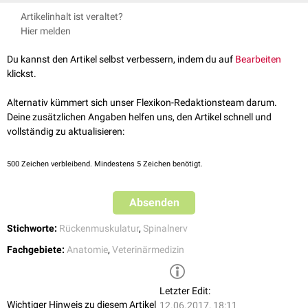
und
Lendenwirbelsäule
. Unter besonderen Umständen können sie auch
Nickel, Richard, August Schummer, and Eugen Seiferle. Band I:
Artikelinhalt ist veraltet?
in beschränktem Ausmaß an Drehbewegungen beteiligt sein.
Bewegungsapparat. Lehrbuch der Anatomie der Haustiere. Parey,
Hier melden
Die einzelnen Muskeln erstrecken sich immer über eine größere Anzahl
2004.
von Segmenten, wobei sie gleichzeitig den betreffenden
Du kannst den Artikel selbst verbessern, indem du auf
Bearbeiten
Wirbelsäulenabschnitten in zwei bis drei kulissenartig hintereinander
klickst.
gebetteten Schichten
dorsolateral
aufliegen.
Die langen Hals- und Rückenmuskeln können funktionell in drei Schichten
Alternativ kümmert sich unser Flexikon-Redaktionsteam darum.
gegliedert werden, die von verschiedenen Muskeln gebildet werden:
Deine zusätzlichen Angaben helfen uns, den Artikel schnell und
vollständig zu aktualisieren:
Lange Hals- und Rückenmuskeln
500
Zeichen verbleibend. Mindestens 5 Zeichen benötigt.
oberflächliche Schicht:
Musculus
Absenden
Dorsaläste
der
Halsnerven
splenius
Stichworte:
Rückenmuskulatur
,
Spinalnerv
mittlere Schicht bzw. laterales System:
Fachgebiete:
Anatomie
,
Veterinärmedizin
Musculus
Dorsaläste der entsprechenden
Lenden-
,
Brust-
iliocostalis
und Halsnerven
Letzter Edit:
Wichtiger Hinweis zu diesem Artikel
12.06.2017, 18:11