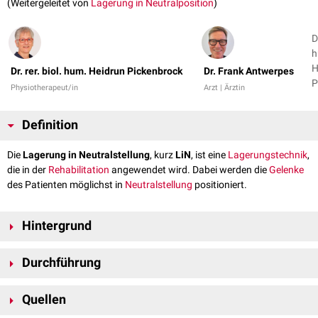
(Weitergeleitet von
Lagerung in Neutralposition
)
D
h
H
Dr. rer. biol. hum. Heidrun Pickenbrock
Dr. Frank Antwerpes
P
Physiotherapeut/in
Arzt | Ärztin
D
A
Definition
1
Die
Lagerung in Neutralstellung
, kurz
LiN
, ist eine
Lagerungstechnik
,
die in der
Rehabilitation
angewendet wird. Dabei werden die
Gelenke
des Patienten möglichst in
Neutralstellung
positioniert.
Hintergrund
Eine Lagerung ist Teil der pflege-therapeutischen Routine im Bereich der
Durchführung
Akutversorung
, während eines rehabilitativen Prozesses und in der
Pflege aller Patienten, die in ihrer
Mobilität
eingeschränkt sind. Das Ziel
Die Lagerung in Neutralstellung beruht auf der Grundidee,
einer Lagerung ist es, den Komfort des Patienten sicherzustellen,
Quellen
Körperabschnitte so weit wie möglich in die
Neutral-Null-Stellung
zu
sekundären
pulmonalen
oder
kardiovaskulären
Komplikationen
bringen und dort mit spezifischen Techniken zu stabilisieren. Dazu