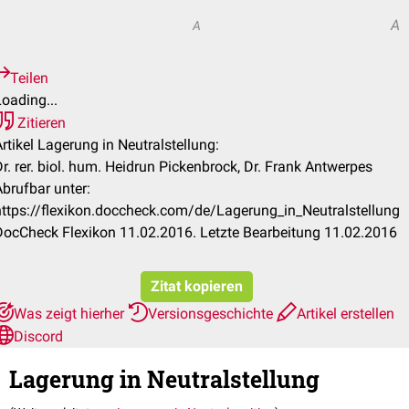
A
A
A
Teilen
oading...
Zitieren
rtikel Lagerung in Neutralstellung:
r. rer. biol. hum. Heidrun Pickenbrock, Dr. Frank Antwerpes
Abrufbar unter:
https://flexikon.doccheck.com/de/Lagerung_in_Neutralstellung
DocCheck Flexikon 11.02.2016. Letzte Bearbeitung 11.02.2016
Zitat kopieren
Was zeigt hierher
Versionsgeschichte
Artikel erstellen
Discord
Lagerung in Neutralstellung