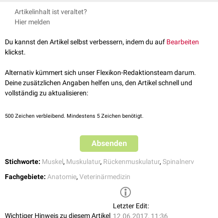
Hals- und Rückenmuskeln zur Gruppe der Aufrichter, Seitwärtsbieger
Nickel, Richard, August Schummer, and Eugen Seiferle. Band I:
Artikelinhalt ist veraltet?
und Dreher der Hals-, Brust- oder Lendenwirbelsäule.
Bewegungsapparat. Lehrbuch der Anatomie der Haustiere. Parey,
Hier melden
Die Muskeln sind als tiefe, intersegmentale Abspaltungen der
Musculi
2004.
longissimus
,
spinalis
und
mutlifidi
aufzufassen.
Du kannst den Artikel selbst verbessern, indem du auf
Bearbeiten
Folgende Muskeln werden zu dieser Gruppe gezählt:
klickst.
Kurze Hals- und Rückenmuskeln
Alternativ kümmert sich unser Flexikon-Redaktionsteam darum.
Deine zusätzlichen Angaben helfen uns, den Artikel schnell und
Musculi
Dorsal-
und
Ventraläste
der entsprechenden
vollständig zu aktualisieren:
intertransversarii
Segmentalnerven
500
Zeichen verbleibend. Mindestens 5 Zeichen benötigt.
Musculi
Dorsaläste der entsprechenden
Lumbal-
,
Brust-
interspinales
und
Halsnerven
Absenden
Musculi rotatores
s.o.
Stichworte:
Muskel
,
Muskulatur
,
Rückenmuskulatur
,
Spinalnerv
Fachgebiete:
Anatomie
,
Veterinärmedizin
Letzter Edit:
Wichtiger Hinweis zu diesem Artikel
12.06.2017, 11:36