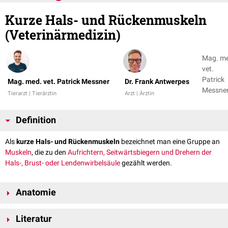
Kurze Hals- und Rückenmuskeln
(Veterinärmedizin)
Mag. m
vet.
Patrick
Mag. med. vet. Patrick Messner
Dr. Frank Antwerpes
Messner
Tierarzt | Tierärztin
Arzt | Ärztin
Dr. Fran
Antwer
Definition
Als
kurze Hals- und Rückenmuskeln
bezeichnet man eine Gruppe an
Muskeln
, die zu den
Aufrichtern, Seitwärtsbiegern und Drehern der
Hals-, Brust- oder Lendenwirbelsäule
gezählt werden.
Anatomie
Neben den sehr kräftigen
langen Hals- und Rückenmuskeln
gehören
Literatur
auch die schwächeren, gewöhnlich segmental angeordneten, kurzen