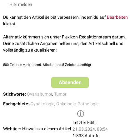
Gewebearchitektur und suspekte Bereiche, die von Zell- und
Hier melden
Gewebeatypien geprägt sind. In den benignen Zonen sieht man
Drüsengänge
mit
kubischen
oder abgeflachten
Epithelzellen
. Das
Du kannst den Artikel selbst verbessern, indem du auf
Bearbeiten
Zytoplasma ist
glykogenreich
und erscheint daher klar bis leicht
klickst.
eosinophil
("
Klarzelle
"). Die Drüsengänge liegen in einem
Stroma
, das eine
unterschiedliche Dichte von
kollagenen
Faserelementen
aufweisen kann.
Alternativ kümmert sich unser Flexikon-Redaktionsteam darum.
In den suspekten Arealen sind die Klarzellen in Form von
Deine zusätzlichen Angaben helfen uns, den Artikel schnell und
mehrschichtigen
oder
pseudostratifizierten
Zellnestern angeordnet. Die
vollständig zu aktualisieren:
Zellen weisen leichte
Kernatypien
auf. Die
Mitoseaktivität
ist noch nicht
gesteigert.
500
Zeichen verbleibend. Mindestens 5 Zeichen benötigt.
Absenden
Stichworte:
Ovarialtumor
,
Tumor
Fachgebiete:
Gynäkologie
,
Onkologie
,
Pathologie
Letzter Edit:
Wichtiger Hinweis zu diesem Artikel
21.03.2024, 08:54
1.833 Aufrufe