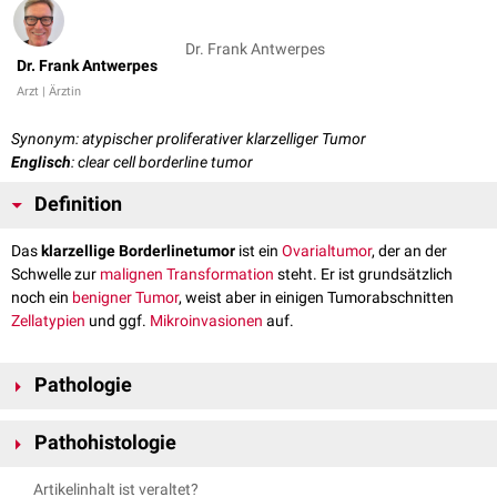
Dr. Frank Antwerpes
Dr. Frank Antwerpes
Arzt | Ärztin
Synonym: atypischer proliferativer klarzelliger Tumor
Englisch
: clear cell borderline tumor
Definition
Das
klarzellige Borderlinetumor
ist ein
Ovarialtumor
, der an der
Schwelle zur
malignen Transformation
steht. Er ist grundsätzlich
noch ein
benigner
Tumor
, weist aber in einigen Tumorabschnitten
Zellatypien
und ggf.
Mikroinvasionen
auf.
Pathologie
Klarzellige Borderlinetumoren sind solide
Tumoren
mit glatter
Pathohistologie
Oberfläche. Die Schnittfläche ist fest und von grauweißer Farbe. Sie kann
kleine
Zysten
aufweisen.
Klarzellige Borderlinetumoren besitzen Tumorteile mit normaler
Artikelinhalt ist veraltet?