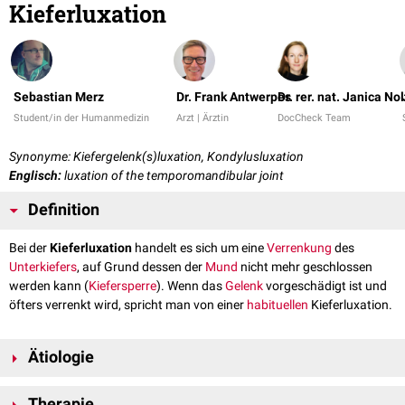
Kieferluxation
Sebastian Merz
Dr. Frank Antwerpes
Dr. rer. nat. Janica No
Student/in der Humanmedizin
Arzt | Ärztin
DocCheck Team
Synonyme: Kiefergelenk(s)luxation, Kondylusluxation
Englisch:
luxation of the temporomandibular joint
Definition
Bei der
Kieferluxation
handelt es sich um eine
Verrenkung
des
Unterkiefers
, auf Grund dessen der
Mund
nicht mehr geschlossen
werden kann (
Kiefersperre
). Wenn das
Gelenk
vorgeschädigt ist und
öfters verrenkt wird, spricht man von einer
habituellen
Kieferluxation.
Ätiologie
Eine Verenkung des Unterkiefers kann durch eine extreme
Mundöffnung
Therapie