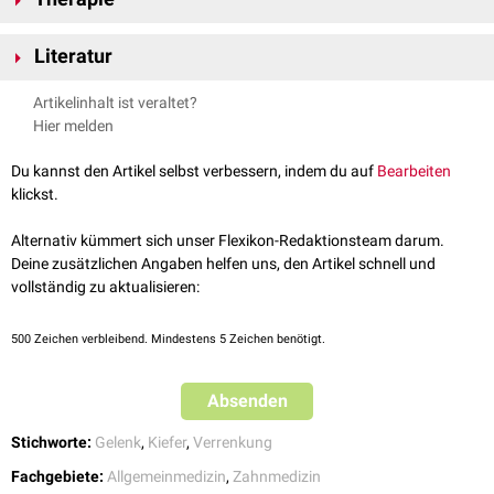
hervorgerufen werden. Dies kann bei starkem Gähnen oder bei dem Biss
in eine große Frucht passieren. Sie kann aber auch die Folge eines
Unfalls
Eine Kieferluxation kann vom
Arzt
durch den
Hippokrates-Handgriff
sein. Durch die extreme Öffnung rutschen die
Köpfchen des
Literatur
behoben werden. Hierbei greift der Arzt von hinten mit beiden
Daumen
Kiefergelenks
aus der
Gelenkpfanne
im
Oberkiefer
.
auf die
Kaufläche
des Unterkiefers und zieht diesen leicht nach vorne.
Prechel et al.,
Therapie der Kiefergelenkluxation
, Dtsch Arztebl Int
Artikelinhalt ist veraltet?
Anschließend wird der Unterkiefer gerade ausgerichtet und in die
2018
Hier melden
normale Position gebracht. Dadurch rutschen die Gelenkköpfchen
wieder zurück in die Gelenkpfanne. Bei Bedarf kann das Gelenk durch
Du kannst den Artikel selbst verbessern, indem du auf
Bearbeiten
eine
Schiene
oder Verdrahtung ruhiggestellt werden.
klickst.
Alternativ kann man zur
Reposition
einen modifizierten Handgriff nach
Hippokrates anwenden. Die Daumen werden dabei
lateral
der
Linea
Alternativ kümmert sich unser Flexikon-Redaktionsteam darum.
obliqua
aufgelegt. Dadurch wird das Risiko von
Bissverletzungen
für den
Deine zusätzlichen Angaben helfen uns, den Artikel schnell und
Behandelnden reduziert.
vollständig zu aktualisieren:
Bei einseitiger Luxation kann zudem eine extraorale Reposition
durchgeführt werden.
500
Zeichen verbleibend. Mindestens 5 Zeichen benötigt.
Eine weitere Alternative ist die
Wrist-Pivot-Methode
, die in Bezug auf die
Erfolgsquote und die Schmerzen bei der Reposition der Methode nach
Absenden
Hippokrates gleichkommt.
Stichworte:
Gelenk
,
Kiefer
,
Verrenkung
Fachgebiete:
Allgemeinmedizin
,
Zahnmedizin