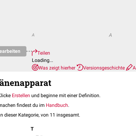
A
A
earbeiten
Teilen
Loading...
Was zeigt hierher
Versionsgeschichte
A
ränenapparat
Klicke
Erstellen
und beginne mit einer Definition.
machen findest du im
Handbuch
.
in dieser Kategorie, von 11 insgesamt.
T