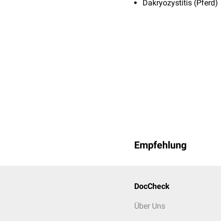
Dakryozystitis (Pferd)
Empfehlung
DocCheck
Über Uns