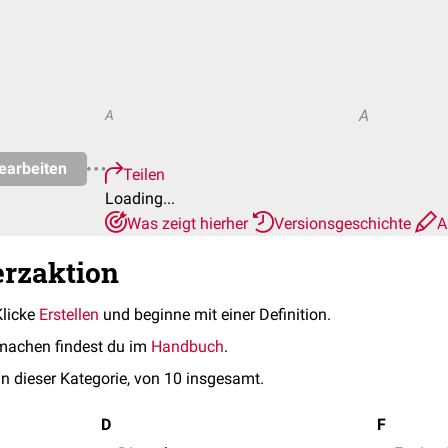
A
A
earbeiten
Teilen
Loading...
Was zeigt hierher
Versionsgeschichte
A
erzaktion
Klicke
Erstellen
und beginne mit einer Definition.
machen findest du im
Handbuch
.
in dieser Kategorie, von 10 insgesamt.
D
F