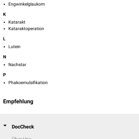
Engwinkelglaukom
K
Katarakt
Kataraktoperation
L
Lutein
N
Nachstar
P
Phakoemulsifikation
Empfehlung
DocCheck