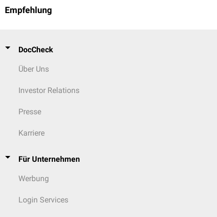
Empfehlung
DocCheck
Über Uns
Investor Relations
Presse
Karriere
Für Unternehmen
Werbung
Login Services