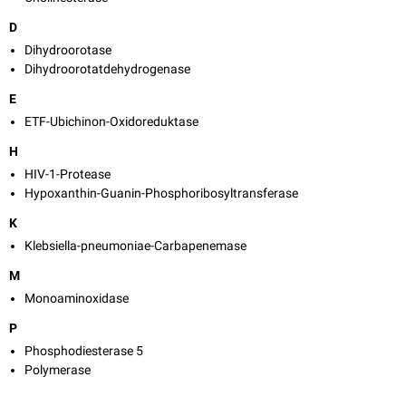
D
Dihydroorotase
Dihydroorotatdehydrogenase
E
ETF-Ubichinon-Oxidoreduktase
H
HIV-1-Protease
Hypoxanthin-Guanin-Phosphoribosyltransferase
K
Klebsiella-pneumoniae-Carbapenemase
M
Monoaminoxidase
P
Phosphodiesterase 5
Polymerase