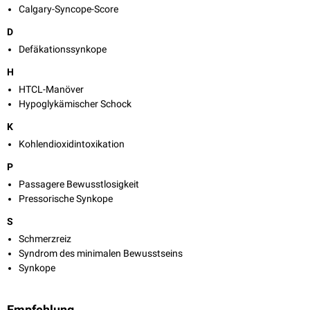
Calgary-Syncope-Score
D
Defäkationssynkope
H
HTCL-Manöver
Hypoglykämischer Schock
K
Kohlendioxidintoxikation
P
Passagere Bewusstlosigkeit
Pressorische Synkope
S
Schmerzreiz
Syndrom des minimalen Bewusstseins
Synkope