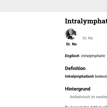
Intralympha
Dr. No
Dr. No
Englisch
: intralymphatic
Definition
Intralymphatisch
bedeute
Hintergrund
Unter einer intralymphat
Artikelinhalt ist veralt
von
Medikamenten
(z.B.