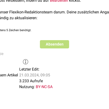
lbst verbessern, indem du auf
Bearbeiten
klickst.
kommt vor allem bei der Röntgendarstellung des Lymphgefäßsy
atz (
Lymphografie
).
 unser Flexikon-Redaktionsteam darum. Deine zusätzlichen Anga
ändig zu aktualisieren:
tens 5 Zeichen benötigt.
Absenden
ie
Letzter Edit:
sem Artikel
21.03.2024, 09:05
3.233 Aufrufe
Nutzung:
BY-NC-SA