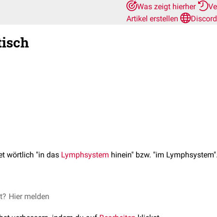
Was zeigt hierher
Ve
Artikel erstellen
Discord
tisch
t wörtlich "in das
Lymphsystem
hinein" bzw. "im Lymphsystem"
ischen
et?
Hier melden
Applikation
versteht man einen bestimmten
Applikations
Immuntherapeutika
) in einen
Lymphknoten
oder ein größeres
L