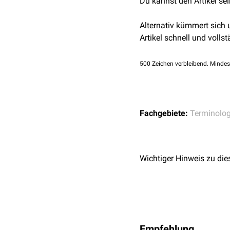
Du kannst den Artikel se
intralymphatische Gabe 
Kontrastmitteln
zum Eins
Alternativ kümmert sich
Artikel schnell und vollst
500
Zeichen verbleibend. Mindes
Fachgebiete:
Terminolog
Wichtiger Hinweis zu die
Empfehlung