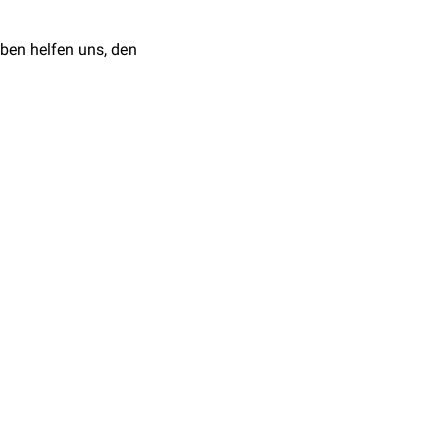
stems mittels
ben helfen uns, den