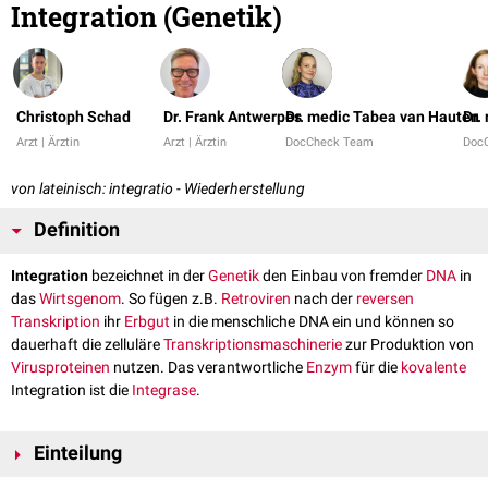
Integration (Genetik)
Christoph Schad
Dr. Frank Antwerpes
Dr. medic Tabea van Hauten
Dr.
Arzt | Ärztin
Arzt | Ärztin
DocCheck Team
Doc
von lateinisch: integratio - Wiederherstellung
Definition
Integration
bezeichnet in der
Genetik
den Einbau von fremder
DNA
in
das
Wirtsgenom
. So fügen z.B.
Retroviren
nach der
reversen
Transkription
ihr
Erbgut
in die menschliche DNA ein und können so
dauerhaft die zelluläre
Transkriptionsmaschinerie
zur Produktion von
Virusproteinen
nutzen. Das verantwortliche
Enzym
für die
kovalente
Integration ist die
Integrase
.
Einteilung