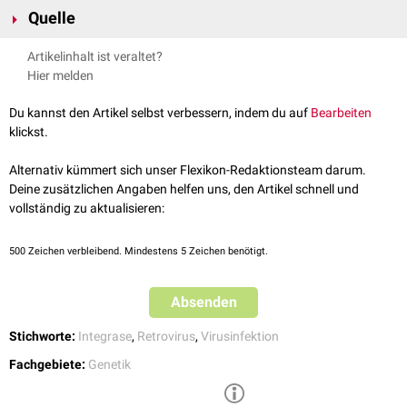
Es werden folgende Mechanismen der Integration unterschieden:
Quelle
Chromosomale Integration
: dauerhafte Einfügung in das Wirtsgenom
Episomale Integration
: DNA verbleibt
extrachromosomal
, z. B.
spektrum.de - Integration
, abgerufen am 11.03.2023
Artikelinhalt ist veraltet?
Plasmide
oder virale
Episomen
wie
EBV
Hier melden
Transiente
Integration: keine stabile Integration, nur vorübergehende
Expression
Du kannst den Artikel selbst verbessern, indem du auf
Bearbeiten
klickst.
Alternativ kümmert sich unser Flexikon-Redaktionsteam darum.
Deine zusätzlichen Angaben helfen uns, den Artikel schnell und
vollständig zu aktualisieren:
500
Zeichen verbleibend. Mindestens 5 Zeichen benötigt.
Absenden
Stichworte:
Integrase
,
Retrovirus
,
Virusinfektion
Fachgebiete:
Genetik