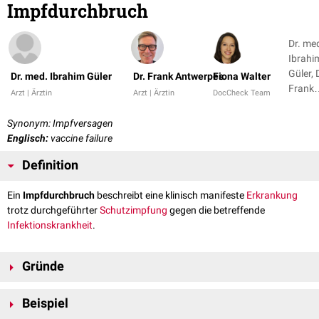
Impfdurchbruch
Dr. me
Ibrahi
Güler, 
Dr. med. Ibrahim Güler
Dr. Frank Antwerpes
Fiona Walter
Frank
Arzt | Ärztin
Arzt | Ärztin
DocCheck Team
Antwe
+ 1
Synonym: Impfversagen
Englisch:
vaccine failure
Definition
Ein
Impfdurchbruch
beschreibt eine klinisch manifeste
Erkrankung
trotz durchgeführter
Schutzimpfung
gegen die betreffende
Infektionskrankheit
.
Gründe
Die Gründe für einen Impfdurchbruch können den
Impfstoff
, die
Beispiel
Impfung
, den
Erreger
oder den Geimpften betreffen: