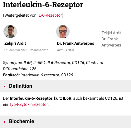
Interleukin-6-Rezeptor
(Weitergeleitet von
IL-6-Rezeptor
)
Zekjiri Ardit,
Dr. Frank
Zekjiri Ardit
Dr. Frank Antwerpes
Antwerpes
Student/in der Humanmedizin
Arzt | Ärztin
Synonyme: IL6R, IL-6R-1, IL6-Rezeptor, CD126, Cluster of
Differentiation 126
Englisch
: Interleukin-6-receptor, CD126
Definition
Der
Interleukin-6-Rezeptor
, kurz
IL6R
, auch bekannt als CD126, ist
ein
Typ-I-Zytokinrezeptor
.
Biochemie
Der IL6-Rezeptor ist ein
Proteinkomplex
, der aus dem eigentlichen IL6-