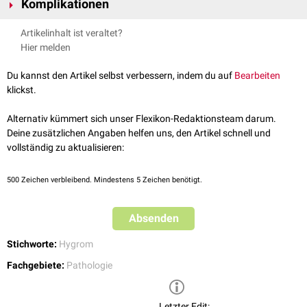
Komplikationen
Sklerotherapie
mit zytotoxischen Substanzen (z.B.
Bleomycin
oder
darstellen.
Picibanil
). Eine operative Therapie kann aufgrund der Nachbarschaft zu
Die gefährlichste Komplikation ist die
Atemwegsobstruktion
. Sie kann
Das zervikale
Lymphangiom
tritt ansonsten nach der Geburt klinisch
Artikelinhalt ist veraltet?
lebenswichtigen Organen evtl. nur unvollständig erfolgen.
auch durch eine Einblutung in die Zyste im Rahmen einer Spontangeburt
durch eine Schwellung am Hals in Erscheinung. Eine
Hier melden
auftreten.
Ultraschalluntersuchung zeigt dann die flüssigkeitsgefüllten Hohlräume.
Postoperative
Komplikationen wie
Rezidiv
,
Infektionen
, Einblutungen,
Mittels
MRT
wird zur Therapieplanung das vollständige Ausmaß und die
Du kannst den Artikel selbst verbessern, indem du auf
Bearbeiten
Verletzungen von Gefäßen oder Nerven sind nicht selten.
Lagebeziehung zu den
Halsorganen
dargestellt.
klickst.
Alternativ kümmert sich unser Flexikon-Redaktionsteam darum.
Deine zusätzlichen Angaben helfen uns, den Artikel schnell und
vollständig zu aktualisieren:
500
Zeichen verbleibend. Mindestens 5 Zeichen benötigt.
Absenden
Stichworte:
Hygrom
Fachgebiete:
Pathologie
Letzter Edit: