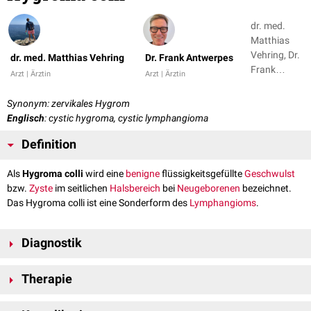
dr. med.
Matthias
Vehring, Dr.
dr. med. Matthias Vehring
Dr. Frank Antwerpes
Frank
Arzt | Ärztin
Arzt | Ärztin
Antwerpes
Synonym: zervikales Hygrom
Englisch
: cystic hygroma, cystic lymphangioma
Definition
Als
Hygroma colli
wird eine
benigne
flüssigkeitsgefüllte
Geschwulst
bzw.
Zyste
im seitlichen
Halsbereich
bei
Neugeborenen
bezeichnet.
Das Hygroma colli ist eine Sonderform des
Lymphangioms
.
Diagnostik
Liegt das Hygroma colli bereits
pränatal
vor, kann es mittels der
Therapie
Sonographie
erkannt werden. Es gilt dann als
Softmarker
, der ein
Hinweis auf eine
Chromosomenanomalie
und/oder eine
Fehlbildung
Die Therapie erfolgt je nach Situation
operativ
, mittels
Laser
oder durch
beim Kind ist. Ein Hygroma colli kann je nach Größe ein
Geburtshindernis