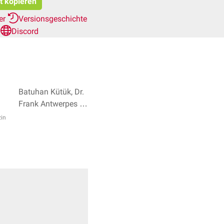
at kopieren
her
Versionsgeschichte
n
Discord
Batuhan Kütük, Dr.
Frank Antwerpes +
2
in