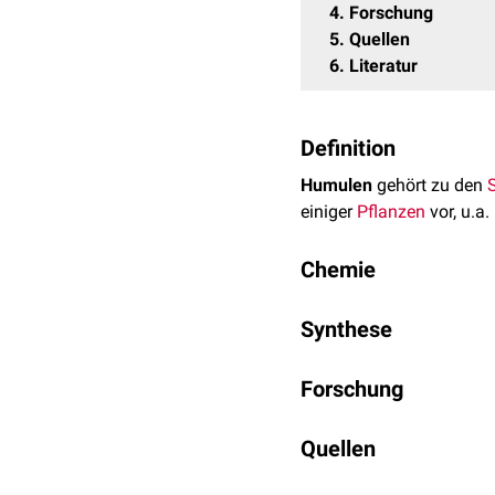
4
Forschung
5
Quellen
6
Literatur
Definition
Humulen
gehört zu den
einiger
Pflanzen
vor, u.a.
Chemie
Humulen ist ein
hydroph
Synthese
etwa 100 °C, der
Schmel
Summenformel
ist C
H
Die
Synthese
von Humule
15
Forschung
wird durch verschiedene
untersucht.
Humulen werden
entzü
Quellen
Zellkulturstudien
konnte 
Interleukin-1β
inhibiert
. 
Zhang et al.
Engineer