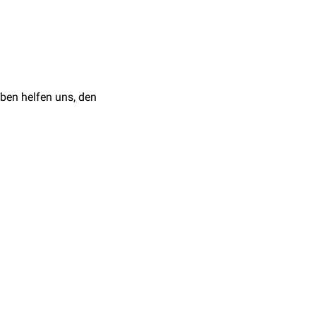
a Med. 90: 664-674. 2024
-inflammatory cytokines
839-847. 2024
ben helfen uns, den