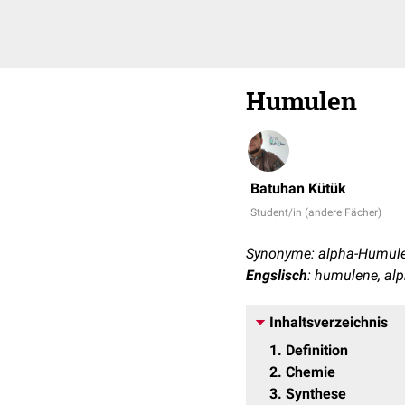
Humulen
Batuhan Kütük
Student/in (andere Fächer)
Synonyme: alpha-Humulen
Engslisch
:
humulene, al
Inhaltsverzeichnis
1
Definition
2
Chemie
3
Synthese