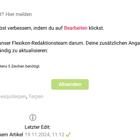
ofuels and Bioproducts. 15:59. 2022
e
, abgerufen am 17.11.2024
et?
Clinical Translation of α-humulene - A scoping Review
Hier melden
. Plant
.
Anti-inflammatory effects of α-humulene on the release of pro
-induced THP-1 cells
. Cell Biochemistry and Biophysics. 82: 
lbst verbessern, indem du auf
Bearbeiten
klickst.
 unser Flexikon-Redaktionsteam darum. Deine zusätzlichen Anga
ändig zu aktualisieren:
tens 5 Zeichen benötigt.
Absenden
esquiterpen
,
Terpen
Letzter Edit:
sem Artikel
19.11.2024, 11:12