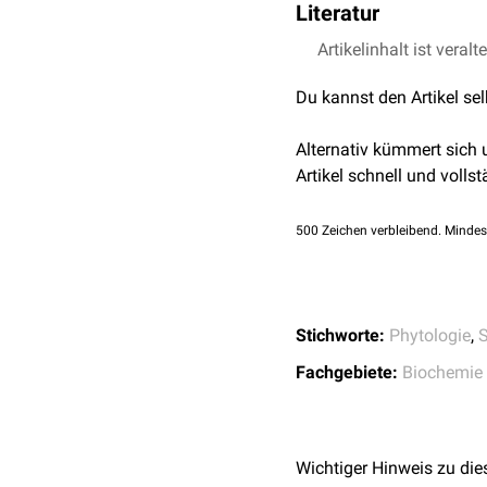
Literatur
Biotechnology for Bi
PubChem -
Humulen
Artikelinhalt ist veralt
↑
Dalavaye et al.
The 
Becker und Holtmann
in lipopolysaccharide
Du kannst den Artikel se
Alternativ kümmert sich
Artikel schnell und vollst
500
Zeichen verbleibend. Mindes
Stichworte:
Phytologie
,
S
Fachgebiete:
Biochemie
Wichtiger Hinweis zu die