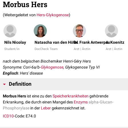
Morbus Hers
(Weitergeleitet von
Hers-Glykogenose
)
Nils Nicolay
Natascha van den Höfel
Dr. Frank Antwerpes
A. Koenitz
Student/in
DocCheck Team
Arzt | Ärztin
Arzt | Ärztin
nach dem belgischen Biochemiker Henri-Géry Hers
Synonyme: Cori-6a/b-
Glykogenose
, Glykogenose Typ VI
Englisch
: Hers' disease
Definition
Morbus Hers
ist eine zu den
Speicherkrankheiten
gehörende
Erkrankung, die durch einen Mangel des
Enzyms
alpha-Glucan-
Phosphorylase
in der
Leber
gekennzeichnet ist.
ICD10
-Code: E74.0