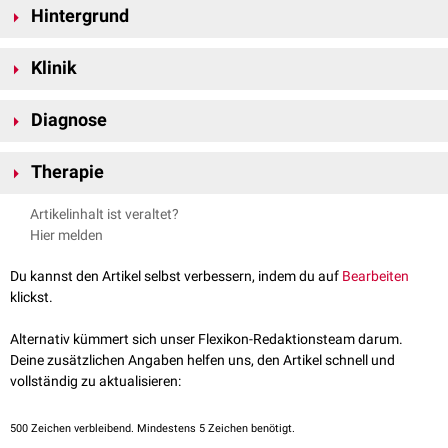
Hintergrund
Der Morbus Hers ist eine
autosomal-rezessiv
erbliche Erkrankung, der ein
Klinik
Defekt auf dem
Genlokus
14q21-q22 zugrunde liegt.
Die Erkrankung zeichnet sich besonders durch eine
Hepatomegalie
, aber
Diagnose
auch durch wiederkehrende
Azidosen
,
Hypoglykämien
und
Hyperlipämie
sowie
Stammadipositas
und
Minderwuchs
aus.
Erniedrigte
Glukose
Beim Morbus Hers sind außer der Leber keine anderen Organe vom
Therapie
Erhöhtes
Laktat
Phosphorylasemangel betroffen. Die Prognose ist in der Regel gut. Die
Erhöhte
Transaminasen
Die meisten Patienten benötigen keine spezifische Therapie.
Hepatomegalie bildet sich um die
Pubertät
herum oft zurück.
Artikelinhalt ist veraltet?
Nachweis des Enzymdefekts in Leber und
Lymphozyten
Hypoglykämien sollten durch eine kohlenhydratreiche Ernährung und
Hier melden
regelmäßige Mahlzeiten verhindert werden.
Du kannst den Artikel selbst verbessern, indem du auf
Bearbeiten
klickst.
Alternativ kümmert sich unser Flexikon-Redaktionsteam darum.
Deine zusätzlichen Angaben helfen uns, den Artikel schnell und
vollständig zu aktualisieren:
500
Zeichen verbleibend. Mindestens 5 Zeichen benötigt.