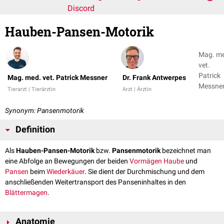
Discord
Hauben-Pansen-Motorik
Mag. m
vet.
Patrick
Mag. med. vet. Patrick Messner
Dr. Frank Antwerpes
Messner
Tierarzt | Tierärztin
Arzt | Ärztin
Dr. Fran
Antwer
Synonym: Pansenmotorik
+ 1
Definition
Als
Hauben-Pansen-Motorik
bzw.
Pansenmotorik
bezeichnet man
eine Abfolge an Bewegungen der beiden
Vormägen
Haube
und
Pansen
beim
Wiederkäuer
. Sie dient der Durchmischung und dem
anschließenden Weitertransport des Panseninhaltes in den
Blättermagen
.
Anatomie