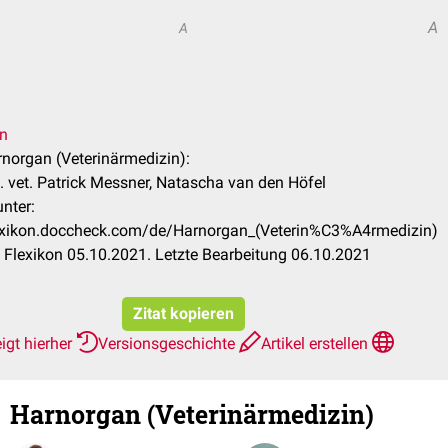
A
A
en
rnorgan (Veterinärmedizin):
 vet. Patrick Messner, Natascha van den Höfel
nter:
lexikon.doccheck.com/de/Harnorgan_(Veterin%C3%A4rmedizin)
Flexikon 05.10.2021. Letzte Bearbeitung 06.10.2021
Zitat kopieren
igt hierher
Versionsgeschichte
Artikel erstellen
Harnorgan (Veterinärmedizin)