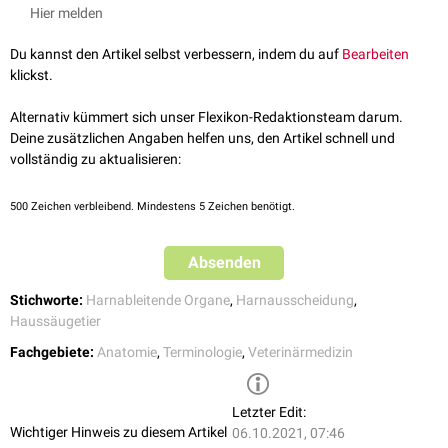
Haustiere, Band II: Eingeweide. 9., unveränderte Auflage. Stuttgart:
Hier melden
Funktionelle
Parey in MSV Medizinverlage Stuttgart GmbH & Co. KG. ISBN: 978-3-
Organe
Gruppe
8304-4152-6
Du kannst den Artikel selbst verbessern, indem du auf
Bearbeiten
klickst.
Nieren
(Ren dexter, Ren sinister)
harnproduzierend:
Alternativ kümmert sich unser Flexikon-Redaktionsteam darum.
Harnleiter
(Ureter dexter, Ureter sinister)
Deine zusätzlichen Angaben helfen uns, den Artikel schnell und
Harnblase
(Vesica urinaria)
vollständig zu aktualisieren:
harnableitend:
Harnröhre
(Urethra masculina, Uretra
feminina)
500
Zeichen verbleibend. Mindestens 5 Zeichen benötigt.
Absenden
Stichworte:
Harnableitende Organe
,
Harnausscheidung
,
Haussäugetier
Fachgebiete:
Anatomie
,
Terminologie
,
Veterinärmedizin
Letzter Edit:
Wichtiger Hinweis zu diesem Artikel
06.10.2021, 07:46