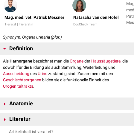
Mag
med.
Patr
Mag. med. vet. Patrick Messner
Natascha van den Höfel
Mes
Tierarzt | Tierärztin
DocCheck Team
Nat
van
Synonym: Organa urinaria (plur.)
Höf
Definition
Als
Harnorgane
bezeichnet man die
Organe
der
Haussäugetiere
, die
sowohl für die Bildung als auch Sammlung, Weiterleitung und
Ausscheidung
des
Urins
zuständig sind. Zusammen mit den
Geschlechtsorganen
bilden sie die funktionelle Einheit des
Urogenitaltrakts
.
Anatomie
Die Harnorgane können funktionell in zwei Gruppen unterteilt werden:
Literatur
harnproduzierende bzw. harnsammelnde Organe
harnableitende bzw. harnausscheidende Organe
Nickel R, Schummer A, Seiferle E. 2004. Lehrbuch der Anatomie der
Artikelinhalt ist veraltet?