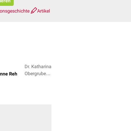
ieren
ionsgeschichte
Artikel
Dr. Katharina
Obergruber,
ienne Reh
Dr. Frank
Antwerpes +
2