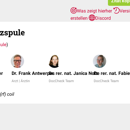
Zitat kop
Was zeigt hierher
Vers
erstellen
Discord
zspule
ule
)
er
Dr. Frank Antwerpes
Dr. rer. nat. Janica Nolte
Dr. rer. nat. Fab
Arzt | Ärztin
DocCheck Team
DocCheck Team
rf) coil