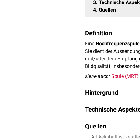
3
Technische Aspek
4
Quellen
Definition
Eine
Hochfrequenzspule
Sie dient der Aussendun
und/oder dem Empfang de
Bildqualität, insbesonde
siehe auch:
Spule (MRT)
Hintergrund
In der MRT werden
Atom
Technische Aspekt
Die HF-Spule erzeugt ei
ist und dadurch die Ker
Die Leistungsfähigkeit e
elektromagnetisches Sign
Quellen
Larmorfrequenz, der An
weiterverarbeitet wird.
Anwesenheit von Gewebe
Artikelinhalt ist veralt
Kwok,
Basic principle