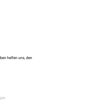
 die Larmorfrequenz des
bedingung. Den Effekt
. Dies ist die Grundlage
ben helfen uns, den
beträgt die
pin