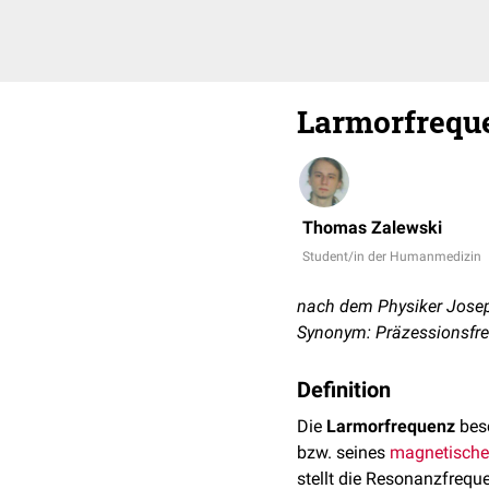
Larmorfrequ
Thomas Zalewski
Student/in der Humanmedizin
nach dem Physiker Jose
Synonym: Präzessionsfr
Definition
Die
Larmorfrequenz
besc
bzw. seines
magnetisch
stellt die Resonanzfrequ