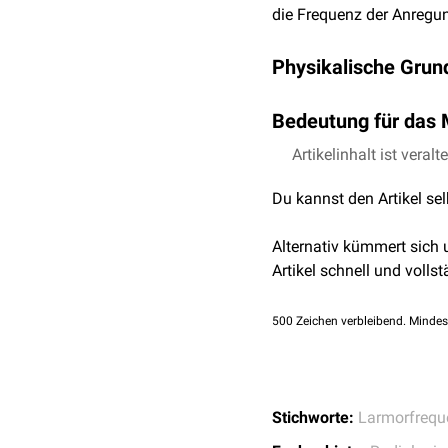
die Frequenz der Anregu
Physikalische Grun
Die Präzession der Spins
Bedeutung für das
Ein
Artikelinhalt ist veralt
Proton
kann durch e
bzw. in Frequenzdarstell
Protons mit der Frequen
Du kannst den Artikel se
macht man sich bei der
mit:
Durch Anlegen von Magnet
Alternativ kümmert sich
der
Ortskodierung
.
ω
0
= Larmor-Kreisfr
Artikel schnell und vollst
f
= Larmorfrequenz
γ
500
Zeichen verbleibend. Mindes
=
gyromagnetisches
B
0
=
Magnetfeldstär
Das gyromagnetische Ver
Larmorfrequenz bei 1,5
Stichworte:
Larmorfrequ