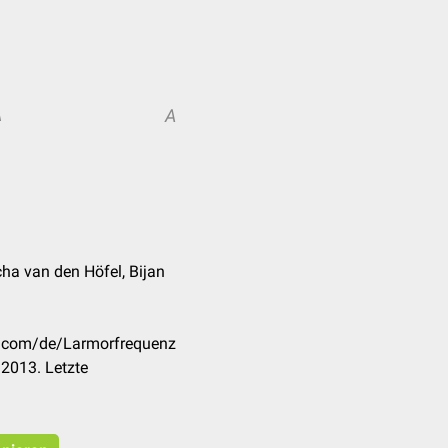
A
A
a van den Höfel, Bijan
ck.com/de/Larmorfrequenz
2013. Letzte