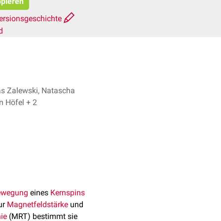
opieren
ersionsgeschichte
d
 Zalewski, Natascha
van den Höfel + 2
ewegung
eines
Kernspins
zur
Magnetfeldstärke
und
ie
(MRT) bestimmt sie