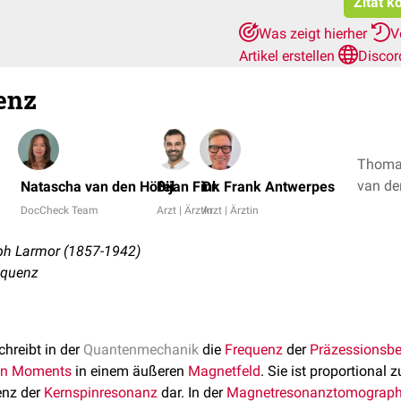
Zitat k
Was zeigt hierher
V
Artikel erstellen
Discor
enz
Thomas
Natascha van den Höfel
Bijan Fink
Dr. Frank Antwerpes
DocCheck Team
Arzt | Ärztin
Arzt | Ärztin
ph Larmor (1857-1942)
equenz
hreibt in der
Quantenmechanik
die
Frequenz
der
Präzessionsb
en Moments
in einem äußeren
Magnetfeld
. Sie ist proportional 
enz der
Kernspinresonanz
dar. In der
Magnetresonanztomograph