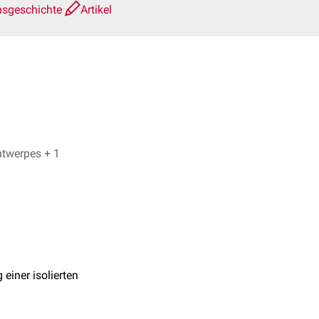
nsgeschichte
Artikel
Florian Springer, Dr. Frank Antwerpes + 1
einer isolierten