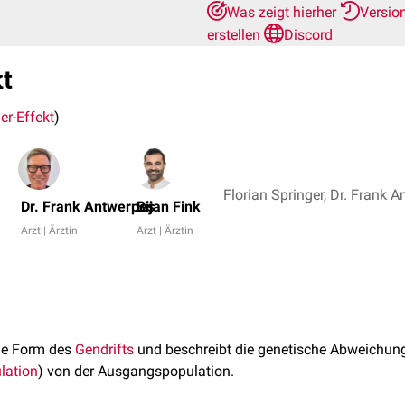
Was zeigt hierher
Versio
erstellen
Discord
t
er-Effekt
)
Dr. Frank Antwerpes
Bijan Fink
Arzt | Ärztin
Arzt | Ärztin
ine Form des
Gendrifts
und beschreibt die genetische Abweichung 
lation
) von der Ausgangspopulation.