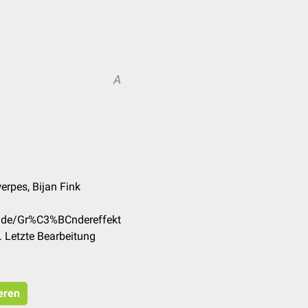
A
werpes, Bijan Fink
m/de/Gr%C3%BCndereffekt
 Letzte Bearbeitung
ieren