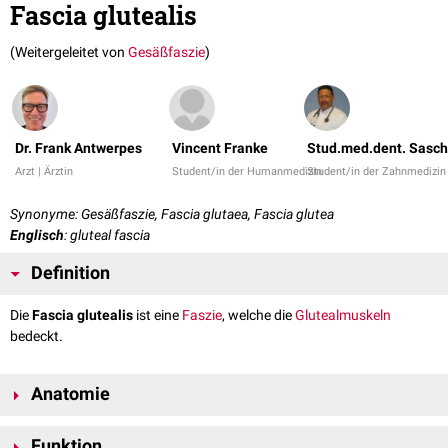
Fascia glutealis
(Weitergeleitet von
Gesäßfaszie
)
Dr. Frank Antwerpes
Vincent Franke
Stud.med.dent. Sasch
Arzt | Ärztin
Student/in der Humanmedizin
Student/in der Zahnmedizin
Synonyme: Gesäßfaszie, Fascia glutaea, Fascia glutea
Englisch
: gluteal fascia
Definition
Die
Fascia glutealis
ist eine
Faszie
, welche die
Glutealmuskeln
bedeckt.
Anatomie
Die Fascia glutealis ist Teil der allgemeinen
Körperfaszie
. Ihre Dicke
Funktion
variiert regional: Über dem
Musculus gluteus maximus
ist sie relativ dünn