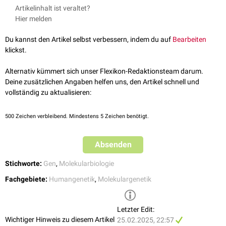
Kindernetzwerk –
Gendosiseffekt
, abgerufen am 12.08.2024
Artikelinhalt ist veraltet?
erhöhten
Gendosis
dieser Gene führt.
Lexikon der Neurowissenschaft –
Gendosis
, abgerufen am
Hier melden
Ein weiteres Beispiel ist die
hereditäre alpha-Tryptasämie
, bei der
14.08.2024
überzählige Kopien des
TPSAB1-Gens
vorliegen.
Du kannst den Artikel selbst verbessern, indem du auf
Bearbeiten
Mutationen
, Schädigungen oder Verluste von Genen bzw.
Allelen
können
klickst.
zu einer Reduktion der Gendosis führen.
Alternativ kümmert sich unser Flexikon-Redaktionsteam darum.
Eine Veränderung der Gendosis ist jedoch nicht in jedem Fall mit einem
Deine zusätzlichen Angaben helfen uns, den Artikel schnell und
Gendosiseffekt assoziiert. Bei der unterschiedlichen Genkopienzahl der
vollständig zu aktualisieren:
gonosomalen
Chromosomen kommt es z.B.
physiologisch
zu einer
sogenannten
Gendosiskompensation
.
500
Zeichen verbleibend. Mindestens 5 Zeichen benötigt.
siehe auch:
X-Inaktivierung
Absenden
Stichworte:
Gen
,
Molekularbiologie
Fachgebiete:
Humangenetik
,
Molekulargenetik
Letzter Edit:
Wichtiger Hinweis zu diesem Artikel
25.02.2025, 22:57