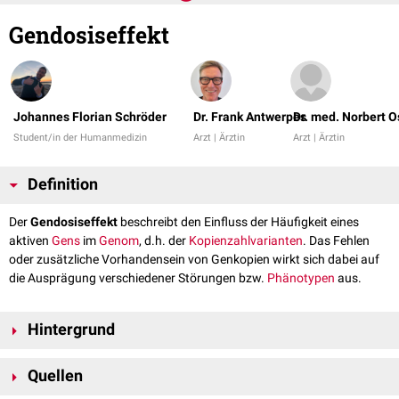
Gendosiseffekt
Johannes Florian Schröder
Dr. Frank Antwerpes
Dr. med. Norbert O
Student/in der Humanmedizin
Arzt | Ärztin
Arzt | Ärztin
Definition
Der
Gendosiseffekt
beschreibt den Einfluss der Häufigkeit eines
aktiven
Gens
im
Genom
, d.h. der
Kopienzahlvarianten
. Das Fehlen
oder zusätzliche Vorhandensein von Genkopien wirkt sich dabei auf
die Ausprägung verschiedener Störungen bzw.
Phänotypen
aus.
Hintergrund
Ein bekanntes Beispiel für einen Gendosiseffekt ist die
Trisomie 21
, bei
Quellen
der das
Chromosom 21
und damit alle sich darauf befindlichen Gene in
dreifacher statt in zweifacher Ausführung vorliegen, was zu einer