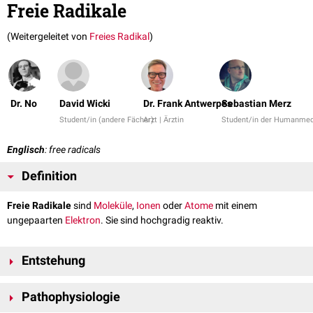
Freie Radikale
(Weitergeleitet von
Freies Radikal
)
Dr. No
David Wicki
Dr. Frank Antwerpes
Sebastian Merz
Student/in (andere Fächer)
Arzt | Ärztin
Student/in der Humanmed
Englisch
: free radicals
Definition
Freie Radikale
sind
Moleküle
,
Ionen
oder
Atome
mit einem
ungepaarten
Elektron
. Sie sind hochgradig reaktiv.
Entstehung
Freie Radikale entstehen in
Organismen
durch
exogene
oder
endogene
Pathophysiologie
Faktoren. Ein Beispiel für endogene Faktoren ist die Überlastung der
Verbrennungsprozesse in den
Mitochondrien
. Exogene Faktoren können