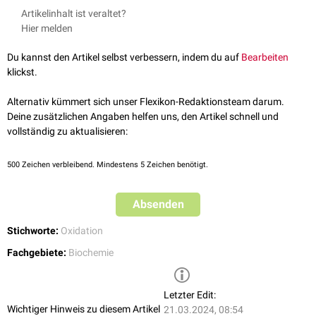
Freie Radikale versetzen biologisches
Gewebe
in
oxidativen Stress
. Sie
Artikelinhalt ist veraltet?
chemischer
oder
physikalischer
Natur sein, dazu gehören u.a.:
können als
Initiator
eine Kettenreaktion auslösen, die Moleküle,
Zellen
Hier melden
Hitzeeinwirkung
und Gewebe schädigen oder irreparabel zerstört. Wird durch die
UV-Strahlung
Reaktion mit einem nicht-Radikal-Molekül der Reaktionspartner ebenfalls
Du kannst den Artikel selbst verbessern, indem du auf
Bearbeiten
Ionisierende Strahlung
als freies Radikal freigesetzt, kann er eine analoge Reaktion verursachen.
klickst.
Röntgenstrahlen
In solch einer Kettenreaktion werden funktionelle Moleküle zu
Zigarettenrauch
unerwünschten bzw. dysfunktionellen Molekülen umgewandelt.
Alternativ kümmert sich unser Flexikon-Redaktionsteam darum.
Umweltgifte
Betreffen diese molekularen Veränderungen die
DNA
, entstehen
Deine zusätzlichen Angaben helfen uns, den Artikel schnell und
Mutationen
und andere
DNA-Schäden
, die zu
degenerativen
vollständig zu aktualisieren:
Erkrankungen
oder
Krebs
führen können.
Antioxidantien
(z.B.
Glutathion
,
Ascorbinsäure
) schützen gegen freie
500
Zeichen verbleibend. Mindestens 5 Zeichen benötigt.
Radikale, indem sie mit diesen reagieren und dadurch ihre Reaktivität
herabsetzen.
Absenden
Stichworte:
Oxidation
Fachgebiete:
Biochemie
Letzter Edit:
Wichtiger Hinweis zu diesem Artikel
21.03.2024, 08:54