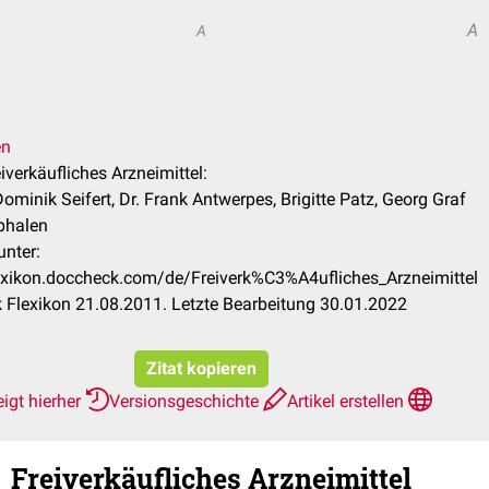
A
A
.
en
eiverkäufliches Arzneimittel:
ominik Seifert, Dr. Frank Antwerpes, Brigitte Patz, Georg Graf
phalen
unter:
lexikon.doccheck.com/de/Freiverk%C3%A4ufliches_Arzneimittel
Flexikon 21.08.2011. Letzte Bearbeitung 30.01.2022
Zitat kopieren
igt hierher
Versionsgeschichte
Artikel erstellen
Freiverkäufliches Arzneimittel