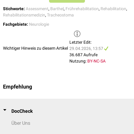
Stichworte:
Assessment
,
Barthel
,
Frührehabilitation
,
Rehabilitation
,
schwere Verständigungsstörung
-25
Rehabilitationsmedizin
,
Tracheostoma
beaufsichtigungspflichtige
Schluckstörung
-50
Fachgebiete:
Neurologie
Letzter Edit:
Wichtiger Hinweis zu diesem Artikel
29.04.2026, 13:57
36.687 Aufrufe
Nutzung:
BY-NC-SA
Empfehlung
DocCheck
Über Uns