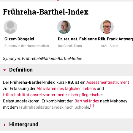
Frühreha-Barthel-Index
Gizem Döngelci
Dr. rer. nat. Fabienne Reh
Dr. Frank Antwer
Student/in der Humanmedizin
DocCheck Team
Arzt | Ärztin
Synonym: Frührehabilitations-Barthel-Index
Definition
Der
Frühreha-Barthel-Index
, kurz
FRB
, ist ein
Assessmentinstrument
zur Erfassung der
Aktivitäten des täglichen Lebens
und
frührehabilitationsrelevanter
medizinisch
-
pflegerischer
Belastungsfaktoren. Er kombiniert den
Barthel-Index
nach Mahoney
[
1
]
mit dem
Frührehabilitationsindex nach Schönle
.
Hintergrund