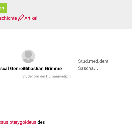
en
schichte
Artikel
Stud.med.dent.
Sascha
scal Genreith
Sebastian Grimme
Alexander
Student/in der Humanmedizin
Bröse, Dr.
Frank
Antwerpes + 2
ssus pterygoideus
des