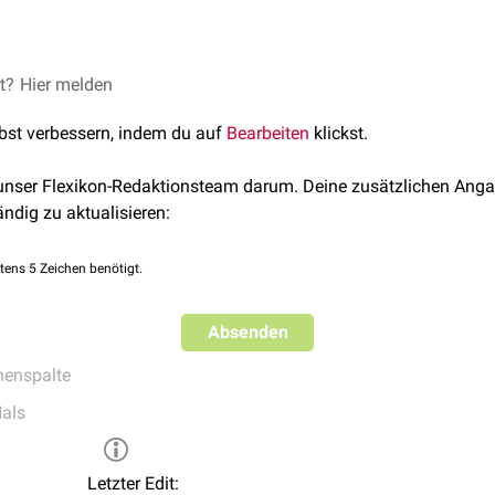
laris läuft nahezu rechtwinklig vom
et?
Hier melden
medialen
Ende der
Fissura o
Öffnung der
Fossa pterygopalatina
(Flügelgaumengrube) und bi
lbst verbessern, indem du auf
Bearbeiten
klickst.
her gelegenen
Fossa infratemporalis
. Durch die Fissura pterygoma
 unser Flexikon-Redaktionsteam darum. Deine zusätzlichen Anga
e zieht durch die Fissur zur Fossa pterygopalatina.
ändig zu aktualisieren:
rior posterior
: Er zieht aus der Fossa pterygopalatina über die F
tens 5 Zeichen benötigt.
Absenden
enspalte
als
Letzter Edit: