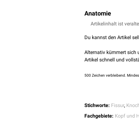
Anatomie
Die Fissura pterygomaxil
Artikelinhalt ist veralt
unten. Sie ist die
laterale
Du kannst den Artikel se
lateral und oberflächlic
Strukturen:
Alternativ kümmert sich
Arteria maxillaris
: Si
Artikel schnell und vollst
Nervus alveolaris supe
Infratemporalregion.
500
Zeichen verbleibend. Mindes
Stichworte:
Fissur
,
Knoch
Fachgebiete:
Kopf und H