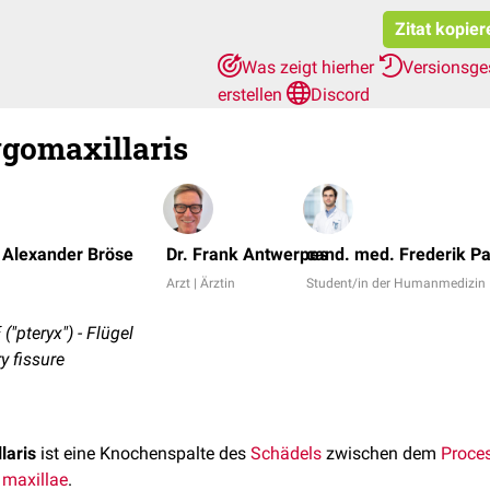
Zitat kopier
Was zeigt hierher
Versionsge
erstellen
Discord
ygomaxillaris
 Alexander Bröse
Dr. Frank Antwerpes
cand. med. Frederik Pa
Arzt | Ärztin
Student/in der Humanmedizin
("pteryx") - Flügel
y fissure
laris
ist eine Knochenspalte des
Schädels
zwischen dem
Proce
 maxillae
.