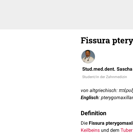
Fissura pter
Stud.med.dent. Sascha
Student/in der Zahnmedizin
von altgriechisch: πτέρυξ 
Englisch
: pterygomaxillar
Definition
Die
Fissura pterygomaxil
Keilbeins
und dem
Tuber