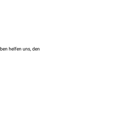
rbitalis inferior
nach
ldet den Durchgang zur
xillaris treten folgende
ben helfen uns, den
issur in die