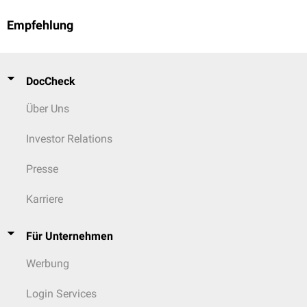
Empfehlung
DocCheck
Über Uns
Investor Relations
Presse
Karriere
Für Unternehmen
Werbung
Login Services