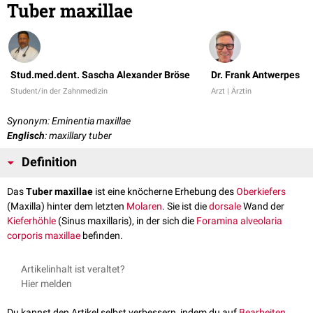
Tuber maxillae
Stud.med.dent. Sascha Alexander Bröse
Dr. Frank Antwerpes
Student/in der Zahnmedizin
Arzt | Ärztin
Synonym: Eminentia maxillae
Englisch
: maxillary tuber
Definition
Das
Tuber maxillae
ist eine knöcherne Erhebung des
Oberkiefers
(Maxilla) hinter dem letzten
Molaren
. Sie ist die
dorsale
Wand der
Kieferhöhle
(Sinus maxillaris), in der sich die
Foramina alveolaria
corporis maxillae
befinden.
Artikelinhalt ist veraltet?
Hier melden
Du kannst den Artikel selbst verbessern, indem du auf
Bearbeiten