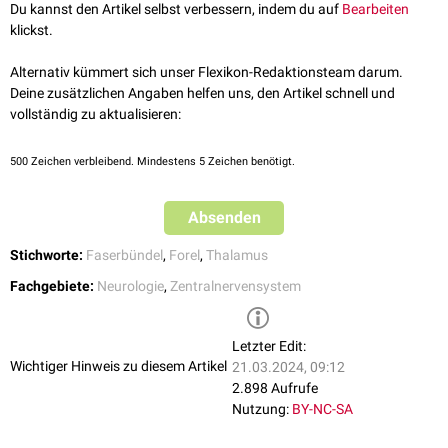
cerebellothalamicus
).
Du kannst den Artikel selbst verbessern, indem du auf
Bearbeiten
Die
Kollateralen
der pallidothalamischen Fasern erreichen die
klickst.
intralaminären Kerne des
Thalamus
, den
Nucleus centromedianus
und
den
Nucleus parafascicularis
.
Alternativ kümmert sich unser Flexikon-Redaktionsteam darum.
Deine zusätzlichen Angaben helfen uns, den Artikel schnell und
Der Hauptteil der Fasern endet aber im
Nucleus ventralis anterolateralis
vollständig zu aktualisieren:
des Thalamus (VA/VL).
500
Zeichen verbleibend. Mindestens 5 Zeichen benötigt.
Absenden
Stichworte:
Faserbündel
,
Forel
,
Thalamus
Fachgebiete:
Neurologie
,
Zentralnervensystem
Letzter Edit:
Wichtiger Hinweis zu diesem Artikel
21.03.2024, 09:12
2.898 Aufrufe
Nutzung:
BY-NC-SA