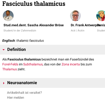
Fasciculus thalamicus
Stud.med.dent. Sascha Alexander Bröse
Dr. Frank Antwerpes
Deniz
Student/in der Zahnmedizin
Arzt | Ärztin
Studen
Englisch
: thalamic fasciculus
Definition
Als
Fasciculus thalamicus
bezeichnet man ein Faserbündel des
Forel-Felds
im
Subthalamus
, das von der
Zona incerta
bis zum
Thalamus
zieht.
Neuroanatomie
Der Fasciculus thalamicus bildet das Feld H1 nach Forel. Seine
Artikelinhalt ist veraltet?
gemischten Fasersysteme stammen aus dem
Pallidum
internum
Hier melden
(
Fasciculus lenticularis
und
Ansa lenticularis
) und dem
Kleinhirn
(
Tractus