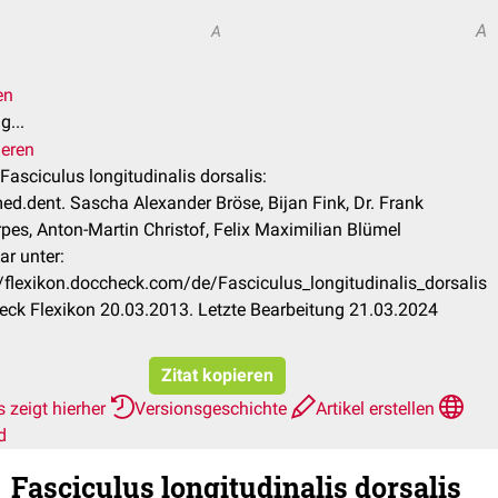
A
A
en
g...
ieren
 Fasciculus longitudinalis dorsalis:
ed.dent. Sascha Alexander Bröse, Bijan Fink, Dr. Frank
pes, Anton-Martin Christof, Felix Maximilian Blümel
ar unter:
//flexikon.doccheck.com/de/Fasciculus_longitudinalis_dorsalis
ck Flexikon 20.03.2013. Letzte Bearbeitung 21.03.2024
Zitat kopieren
 zeigt hierher
Versionsgeschichte
Artikel erstellen
d
Fasciculus longitudinalis dorsalis