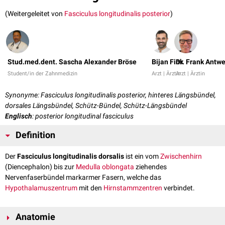
(Weitergeleitet von
Fasciculus longitudinalis posterior
)
Stud.med.dent. Sascha Alexander Bröse
Bijan Fink
Dr. Frank Antw
Student/in der Zahnmedizin
Arzt | Ärztin
Arzt | Ärztin
Synonyme: Fasciculus longitudinalis posterior, hinteres Längsbündel,
dorsales Längsbündel, Schütz-Bündel, Schütz-Längsbündel
Englisch
: posterior longitudinal fasciculus
Definition
Der
Fasciculus longitudinalis dorsalis
ist ein vom
Zwischenhirn
(Diencephalon) bis zur
Medulla oblongata
ziehendes
Nervenfaserbündel markarmer Fasern, welche das
Hypothalamuszentrum
mit den
Hirnstammzentren
verbindet.
Anatomie