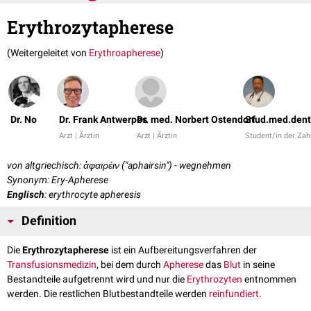
Erythrozytapherese
(Weitergeleitet von
Erythroapherese
)
Dr. No
Dr. Frank Antwerpes
Dr. med. Norbert Ostendorf
Stud.med.dent
Arzt | Ärztin
Arzt | Ärztin
Student/in der Za
von altgriechisch: ἀφαιρέιν ("aphairsin") - wegnehmen
Synonym: Ery-Apherese
Englisch
: erythrocyte apheresis
Definition
Die
Erythrozytapherese
ist ein Aufbereitungsverfahren der
Transfusionsmedizin
, bei dem durch
Apherese
das
Blut
in seine
Bestandteile aufgetrennt wird und nur die
Erythrozyten
entnommen
werden. Die restlichen Blutbestandteile werden
reinfundiert
.