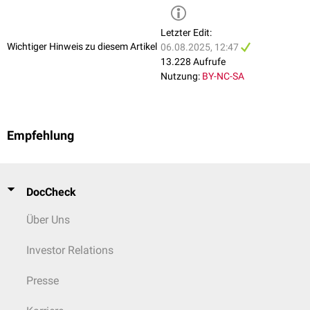
gehören die
Eigenblutspende
und die Spende von zwei EK (
Doppel-
Erythrozytenspende
) in einer Sitzung bei kräftigen Blutspendern mit
Letzter Edit:
guter
Hämoglobin-Konzentration
, bei denen der
Eisenstoffwechsel
Wichtiger Hinweis zu diesem Artikel
06.08.2025, 12:47
belastbar ist.
13.228 Aufrufe
Nutzung:
BY-NC-SA
Empfehlung
DocCheck
Über Uns
Investor Relations
Presse