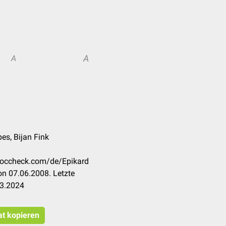
A
A
es, Bijan Fink
.doccheck.com/de/Epikard
n 07.06.2008. Letzte
03.2024
at kopieren