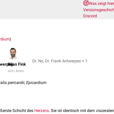
Was zeigt hie
Versionsgeschic
Discord
rdium
)
Dr. No, Dr. Frank Antwerpes + 1
twerpes
Bijan Fink
Arzt | Ärztin
lis pericardii, Epicardium
ußerste Schicht des
Herzens
. Sie ist identisch mit dem viszeralen