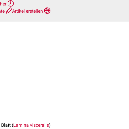
rher
hte
Artikel erstellen
 Blatt (
Lamina visceralis
)