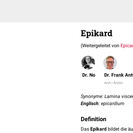
Epikard
(Weitergeleitet von
Epica
Dr. No
Dr. Frank An
Arzt | Ärztin
Synonyme: Lamina viscera
Englisch
: epicardium
Definition
Das
Epikard
bildet die ä