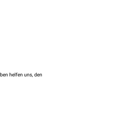
la subserosa
.
dünne
Lamina propria
, die
m
Sulcus coronarius
ist es
stischen Fasern
besteht.
Sulcus coronarius und im
argefäße
eingebettet.
ben helfen uns, den
n Spaltraum zwischen
d dadurch die Reibung