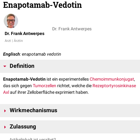
Enapotamab-Vedotin
Dr. Frank Antwerpes
Dr. Frank Antwerpes
Arzt | Ärztin
Englisch
: enapotamab vedotin
Definition
Enapotamab-Vedotin
ist ein experimentelles
Chemoimmunkonjugat
,
das sich gegen
Tumorzellen
richtet, welche die
Rezeptortyrosinkinase
Axl
auf ihrer Zelloberfläche exprimiert haben.
Wirkmechanismus
Die Rezeptortyrosinkinase Axl wird von den Zellen verschiedener solider
Zulassung
Tumoren
exprimiert. Sie ist mitverantwortlich für die Tumorprogression.
Eine Überexpression gilt als negativer
prognostischer Faktor
.
Enapotamab-Vedotin befindet sich zur Zeit in
klinischer Prüfung
. Die
Artikelinhalt ist veraltet?