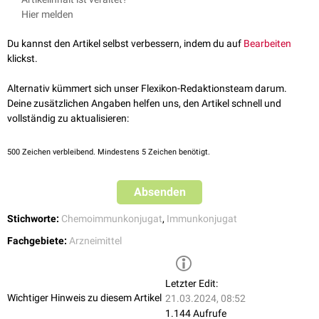
Der
monoklonale Antikörper
Enapotamab
bindet an Axl. Mit der Bindung
Substanz wurde von
Genmab
entwickelt.
Hier melden
von Enapotamab-Vedotin an Axl auf der Zelloberfläche der Tumorzellen
wird ein
Antigen-Antikörper-Komplex
gebildet, der von der Zelle per
Du kannst den Artikel selbst verbessern, indem du auf
Bearbeiten
Endozytose
aufgenommen wird.
Intrazellulär
wird die
klickst.
Zytotoxinkomponente in den
Lysosomen
durch enzymatische
Abspaltung vom Antikörper abgetrennt. Dabei spaltet
Cathepsin
das
Alternativ kümmert sich unser Flexikon-Redaktionsteam darum.
Immunkonjugat an seinem
Peptidlinker
. Das aus dem Vedotin
Deine zusätzlichen Angaben helfen uns, den Artikel schnell und
freigesetzte
Monomethylauristatin E
blockiert in der Tumorzelle die
vollständig zu aktualisieren:
Polymerisation von
Tubulin
. Es führt so zum Arrest der Tumorzelle in der
G2
/
M-Phase
und schließlich zur
Apoptose
. Klinisch kommt es zur
500
Zeichen verbleibend. Mindestens 5 Zeichen benötigt.
Regression
des Tumors.
Absenden
Stichworte:
Chemoimmunkonjugat
,
Immunkonjugat
Fachgebiete:
Arzneimittel
Letzter Edit:
Wichtiger Hinweis zu diesem Artikel
21.03.2024, 08:52
1.144 Aufrufe