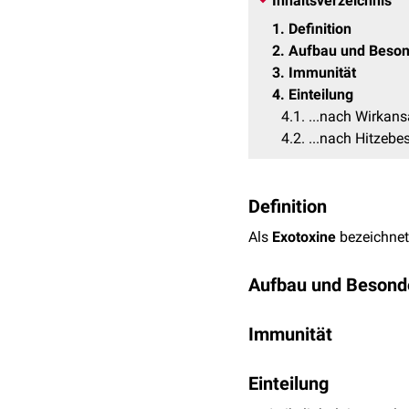
Inhaltsverzeichnis
1
Definition
2
Aufbau und Beson
3
Immunität
4
Einteilung
4.1
...nach Wirkans
4.2
...nach Hitzebe
Definition
Als
Exotoxine
bezeichnet
Aufbau und Besond
Exotoxine sind
Polypepti
Immunität
Fällen aber auch hitzesta
abgesondert. Sie werden
Exotoxine sind
immunog
Einteilung
Immunabwehr
an, allerd