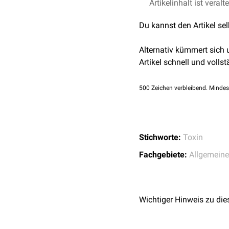
Artikelinhalt ist veralt
Aus Exotoxinen kann ma
...nach Wirkansatz
Man unterscheidet drei K
Du kannst den Artikel se
AB-Exotoxine: Sie bes
Alternativ kümmert sich
aufgenommen und entf
Artikel schnell und vollst
Pertussistoxin
.
Membranschädigende 
500
Zeichen verbleibend. Mindes
Polymer-Bildung auf,
Superantigene
: Sie s
(Kurzschluss zwisch
(
Hyperimmunreaktio
Stichworte:
Toxin
...nach Hitzebeständigke
Fachgebiete:
Allgemeine
thermolabile Exotoxi
thermostabile Exotoxi
Wichtiger Hinweis zu die