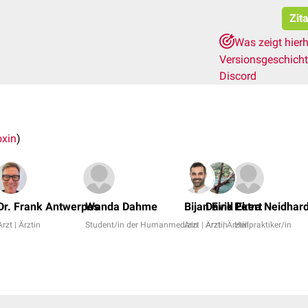
Zit
Was zeigt hier
Versionsgeschich
Discord
oxin
)
Dr. Frank Antwerpes
Wanda Dahme
Bijan Fink
David Ekert
Petra Neidhard
Arzt | Ärztin
Student/in der Humanmedizin
Arzt | Ärztin
Arzt | Ärztin
Heilpraktiker/in