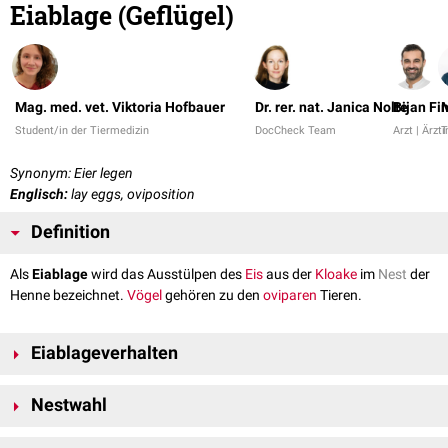
Eiablage (Geflügel)
Mag. med. vet. Viktoria Hofbauer
Dr. rer. nat. Janica Nolte
Bijan Fi
M
Student/in der Tiermedizin
DocCheck Team
Arzt | Ärzti
T
Synonym: Eier legen
Englisch:
lay eggs, oviposition
Definition
Als
Eiablage
wird das Ausstülpen des
Eis
aus der
Kloake
im
Nest
der
Henne bezeichnet.
Vögel
gehören zu den
oviparen
Tieren.
Eiablageverhalten
Die heutigen
Haushühner
stammen ursprünglich vom Bankivahuhn ab.
Nestwahl
Die Bankivahenne sucht vor der Eiablage ein geeignetes Nest an einer
geschützten Stelle. Dort wird eine Mulde gescharrt und durch
Vor der Wahl des endgültigen Nestplatzes inspiziert die Henne meist