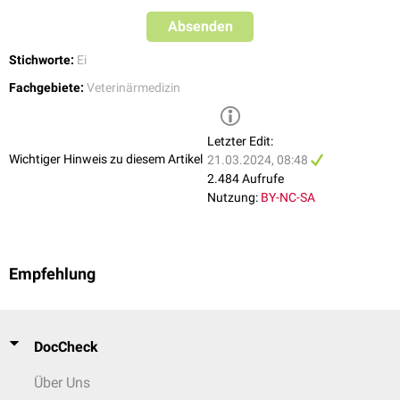
Finger breit
Absenden
schrumpelig
Kloake
groß, feucht, blass
Stichworte:
Ei
trocken, rosarot
Fachgebiete:
Veterinärmedizin
fortschreitend: Kloake, Iris,
Depigmentierung
fehlt
Schnabel, Ständer
Letzter Edit:
Ovargewicht
50 g
5 g
Wichtiger Hinweis zu diesem Artikel
21.03.2024, 08:48
2.484 Aufrufe
Eileiterlänge
60 cm
15 cm
Nutzung:
BY-NC-SA
Eileiterlumen
4 cm
1 cm
Empfehlung
DocCheck
Über Uns