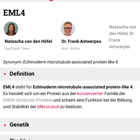
EML4
Natascha van
den Höfel, Dr.
Frank
Natascha van den Höfel
Dr. Frank Antwerpes
Antwerpes
DocCheck Team
Arzt | Ärztin
Synonym: Echinoderm microtubule-associated protein-like 4
Definition
EML4
steht für
Echinoderm microtubule-associated protein-like 4
.
Es handelt sich um ein Protein aus der
konservierten
Familie der
EMAP-ähnlichen Proteine
und scheint eine Funktion bei der Bildung
und Stabilität der
Mikrotubuli
zu besitzen.
Genetik
EML4 wird durch das gleichnamige
Gen
auf
Chromosom
2 am
Genlokus