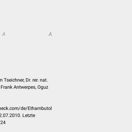
A
A
Tseichner, Dr. rer. nat.
. Frank Antwerpes, Oguz
ccheck.com/de/Ethambutol
.07.2010. Letzte
024