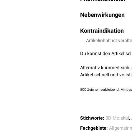
Einbau von
Arabinogala
Ethambutol hat bei orale
Vermehrung des Bakteriu
Nebenwirkungen
2–4 Stunden nach Einnah
werden. Die Wirkung ist
Neurotoxizität
(
Optiku
Kontraindikation
Nephrotoxizität
Hyperurikämie
Die Einnahme von Etham
Artikelinhalt ist veralt
Allergie
kann. Daher ist eine Beh
Du kannst den Artikel se
Alternativ kümmert sich
Artikel schnell und vollst
500
Zeichen verbleibend. Mindes
Stichworte:
3D-Molekül
,
Fachgebiete:
Allgemein