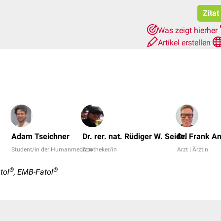
Zitat
Was zeigt hierher
Artikel erstellen
Adam Tseichner
Dr. rer. nat. Rüdiger W. Seidel
Dr. Frank A
Student/in der Humanmedizin
Apotheker/in
Arzt | Ärztin
®
®
tol
, EMB-Fatol