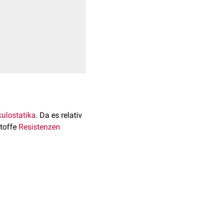
ulostatika
. Da es relativ
stoffe
Resistenzen
−1
l
.
nosyltransferase
. Es
kann der entscheidende