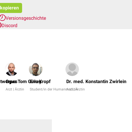
 kopieren
Versionsgeschichte
Discord
ntwerpes
Oguz Tom Güney
Eric Kropf
Dr. med. Konstantin Zwirlein
Arzt | Ärztin
Student/in der Humanmedizin
Arzt | Ärztin