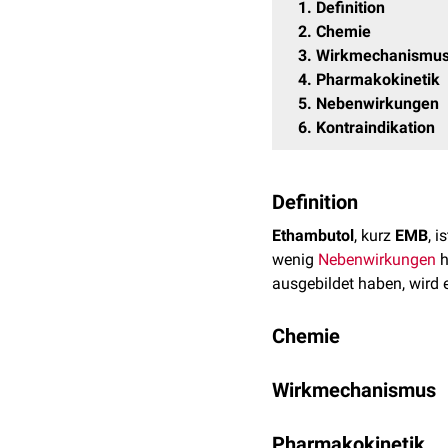
1
Definition
2
Chemie
3
Wirkmechanismu
4
Pharmakokinetik
5
Nebenwirkungen
6
Kontraindikation
Definition
Ethambutol
, kurz
EMB
, i
wenig
Nebenwirkungen
h
ausgebildet haben, wird 
Chemie
Ethambutol hat die
Summ
Wirkmechanismus
Ethambutol wird von de
Pharmakokinetik
unterbindet dadurch die