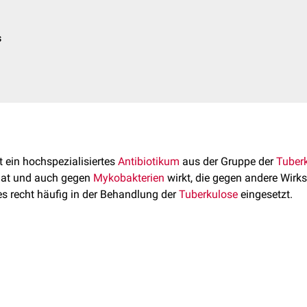
s
st ein hochspezialisiertes
Antibiotikum
aus der Gruppe der
Tuberk
at und auch gegen
Mykobakterien
wirkt, die gegen andere Wirk
es recht häufig in der Behandlung der
Tuberkulose
eingesetzt.
enformel
C
H
N
O
und eine
molare Masse
von 204,31 g·
mo
10
24
2
2
r Bakterienzelle aufgenommen und hemmt dort das Enzym
Arabi
 Entstehung des Zwischenmetaboliten
Arabinogalaktose
. Damit 