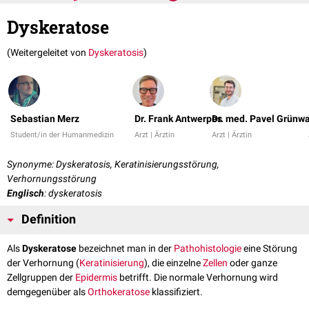
Dyskeratose
(Weitergeleitet von
Dyskeratosis
)
Sebastian Merz
Dr. Frank Antwerpes
Dr. med. Pavel Grünw
Student/in der Humanmedizin
Arzt | Ärztin
Arzt | Ärztin
Synonyme: Dyskeratosis, Keratinisierungsstörung,
Verhornungsstörung
Englisch
: dyskeratosis
Definition
Als
Dyskeratose
bezeichnet man in der
Pathohistologie
eine Störung
der Verhornung (
Keratinisierung
), die einzelne
Zellen
oder ganze
Zellgruppen der
Epidermis
betrifft. Die normale Verhornung wird
demgegenüber als
Orthokeratose
klassifiziert.