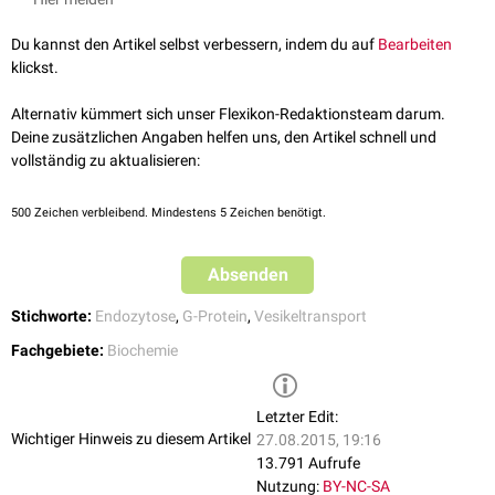
ebenfalls rechtsgängig, so dass die rechtsgängige Dynaminspirale sich
darauf, dass
Mutationen
dieser Isoform die Wechselwirkung von
Abwehr von
Pathogenen
beteiligt ist.
weiter verkürzt und sich soweit um den Hals des abschnürenden
Dynamin und
Syndapin
hemmen und möglicherweise eine Rolle in
Du kannst den Artikel selbst verbessern, indem du auf
Bearbeiten
Vesikels verengt, bis sich dieser von der Ursprungsmembran abschnürt.
Erkrankungen wie
Epilepsie
,
Gedächtnisschwund
oder
Schizophrenie
klickst.
Daher werden Dynamine auch als „molekulare Motoren“ bezeichnet.
spielen.
Isoformen
Alternativ kümmert sich unser Flexikon-Redaktionsteam darum.
Deine zusätzlichen Angaben helfen uns, den Artikel schnell und
Dynamin liegt als drei
Isoformen
vor.
Dynamin 1
(DNM1) kommt in
vollständig zu aktualisieren:
Neuronen
und
neuroendokrinen
Zellen vor.
Dynamin 2
(DNM2) wird von
fast allen Zelltypen exprimiert. Die
Expression
von
Dynamin 3
(DNM3) ist
besonders stark in den
Hoden
, aber auch in
Herz
,
Gehirn
und
Lungen
.
500
Zeichen verbleibend. Mindestens 5 Zeichen benötigt.
Absenden
Stichworte:
Endozytose
,
G-Protein
,
Vesikeltransport
Fachgebiete:
Biochemie
Letzter Edit:
Wichtiger Hinweis zu diesem Artikel
27.08.2015, 19:16
13.791 Aufrufe
Nutzung:
BY-NC-SA