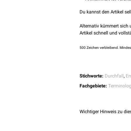
weiterer Folge zu einer 
Du kannst den Artikel se
Pathogene beim
Mensch
Rotaviren
Alternativ kümmert sich
Coronaviren
Artikel schnell und vollst
Salmonella Typhimu
Brachyspira pilosicoli
500
Zeichen verbleibend. Mindes
Cryptosporidium par
Giardia intestinalis
Stichworte:
Durchfall
,
En
Fachgebiete:
Terminolog
Wichtiger Hinweis zu die