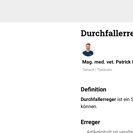
Durchfallerr
Mag. med. vet. Patrick
Tierarzt | Tierärztin
Definition
Durchfallerreger
ist ein
können.
Erreger
Verschiedene
Artikelinhalt ist veralt
enteropat