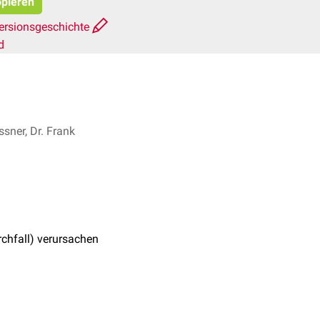
opieren
ersionsgeschichte
d
sner, Dr. Frank
chfall) verursachen
ismen
Enteritiden
, die in