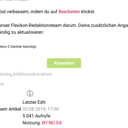
Diarrhö führen. Neben
humanspezifischen
Erregern können auch et
lbst verbessern, indem du auf
Bearbeiten
klickst.
en
eine Diarrhö verursachen, z.B.:
 unser Flexikon-Redaktionsteam darum. Deine zusätzlichen Anga
ändig zu aktualisieren:
rium
tens 5 Zeichen benötigt.
vum
Absenden
teritis
,
Infektionskrankheit
ie
Letzter Edit:
sem Artikel
20.08.2019, 17:00
5.041 Aufrufe
Nutzung:
BY-NC-SA