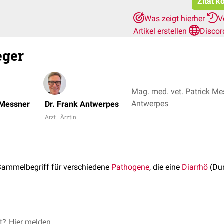
Zitat k
Was zeigt hierher
V
Artikel erstellen
Discor
eger
Mag. med. vet. Patrick Mes
Antwerpes
 Messner
Dr. Frank Antwerpes
Arzt | Ärztin
 Sammelbegriff für verschiedene
Pathogene
, die eine
Diarrhö
(Dur
et?
hogene
Hier melden
Erreger verursachen über unterschiedliche
Pathomechan