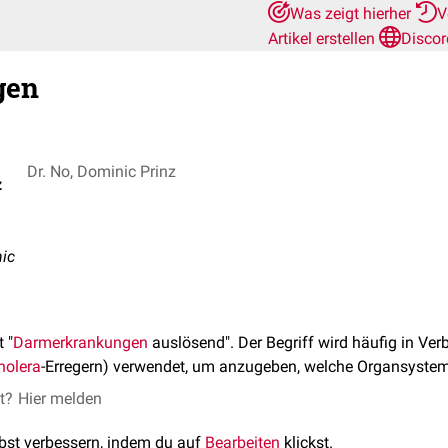
Was zeigt hierher
V
Artikel erstellen
Discor
gen
Dr. No, Dominic Prinz
z
nic
 "
Darmerkrankungen
auslösend". Der Begriff wird häufig in Ver
holera
-Erregern) verwendet, um anzugeben, welche Organsystem
et?
Hier melden
lbst verbessern, indem du auf
Bearbeiten
klickst.