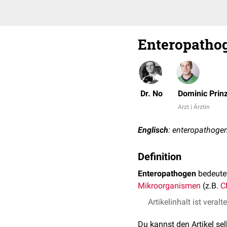
Enteropatho
Dr. No
Dominic Prin
Arzt | Ärztin
Englisch
: enteropathoge
Definition
Enteropathogen
bedeutet
Mikroorganismen
(z.B.
C
Artikelinhalt ist veralt
Du kannst den Artikel se