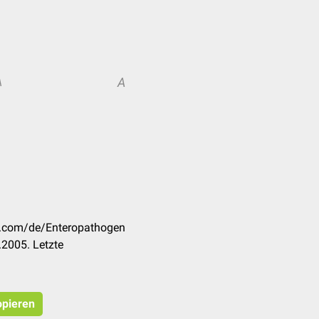
A
A
ck.com/de/Enteropathogen
2005. Letzte
opieren