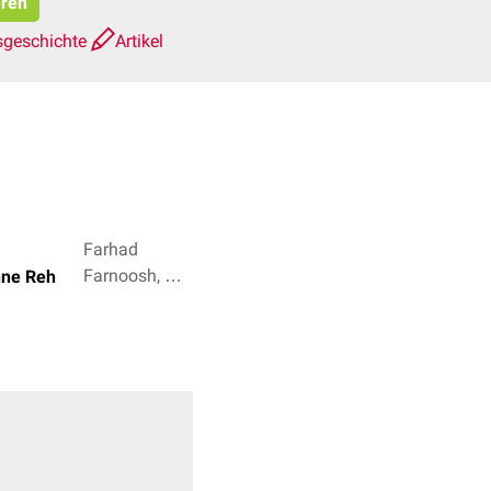
eren
sgeschichte
Artikel
Farhad
Farnoosh, Dr.
enne Reh
Frank
Antwerpes + 2