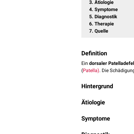
3
Ätiologie
4
Symptome
5
Diagnostik
6
Therapie
7
Quelle
Definition
Ein
dorsaler Patelladefe
(
Patella)
. Die Schädigun
Hintergrund
Ein dorsaler Patelladefe
Ätiologie
Läsion
) betreffen.
Verschiedene Faktoren k
Symptome
akute
Verletzungen
, als
Patelladefekte
prädispon
Dorsale Patelladefekte s