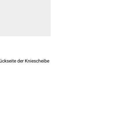
ückseite der Kniescheibe
(
Osteochondrale
. Dazu gehören sowohl
ellaform für dorsale