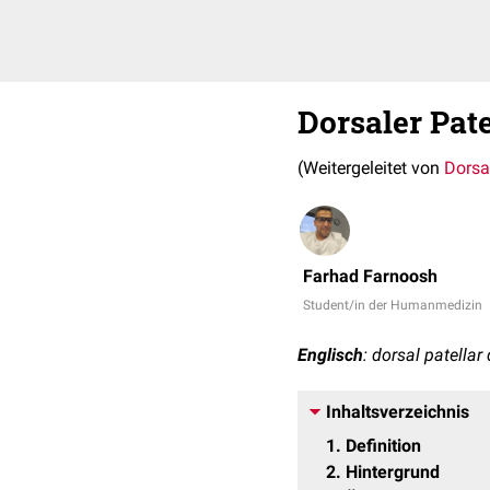
Dorsaler Pat
(Weitergeleitet von
Dorsal
Farhad Farnoosh
Student/in der Humanmedizin
Englisch
: dorsal patellar
Inhaltsverzeichnis
1
Definition
2
Hintergrund