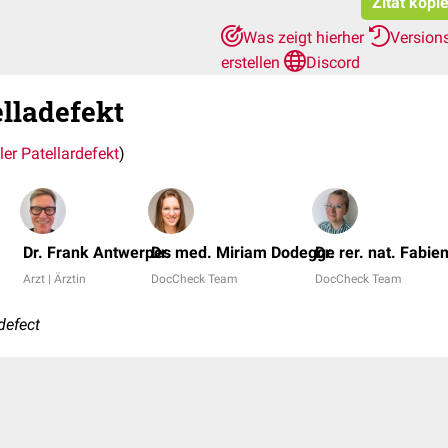
Zitat kopi
Was zeigt hierher
Version
erstellen
Discord
elladefekt
er Patellardefekt
)
Dr. Frank Antwerpes
Dr. med. Miriam Dodegge
Dr. rer. nat. Fabi
Arzt | Ärztin
DocCheck Team
DocCheck Team
 defect