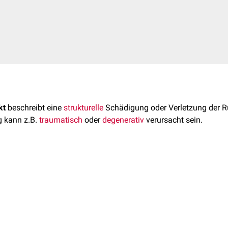
kt
beschreibt eine
strukturelle
Schädigung oder Verletzung der R
g kann z.B.
traumatisch
oder
degenerativ
verursacht sein.
kt kann nur den
Knorpel
(
Chondropathie
) oder auch den
Knochen
önnen das Auftreten eines dorsalen Patelladefekts verursachen
 auch
chronische
Überlastungen. Zudem kann die
angeborene
Pat
ieren
.
ind häufig
asymptomatisch
. Mögliche
Symptome
sind: