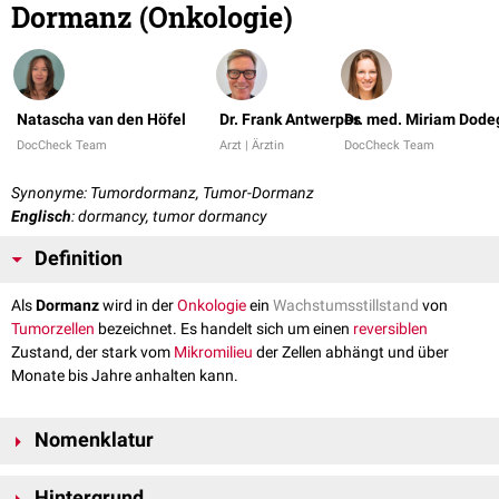
Dormanz (Onkologie)
Natascha van den Höfel
Dr. Frank Antwerpes
Dr. med. Miriam Dod
DocCheck Team
Arzt | Ärztin
DocCheck Team
Synonyme: Tumordormanz, Tumor-Dormanz
Englisch
: dormancy, tumor dormancy
Definition
Als
Dormanz
wird in der
Onkologie
ein
Wachstumsstillstand
von
Tumorzellen
bezeichnet. Es handelt sich um einen
reversiblen
Zustand, der stark vom
Mikromilieu
der Zellen abhängt und über
Monate bis Jahre anhalten kann.
Nomenklatur
Im weiteren Sinne wird der Begriff Dormanz manchmal auch für eine
Hintergrund