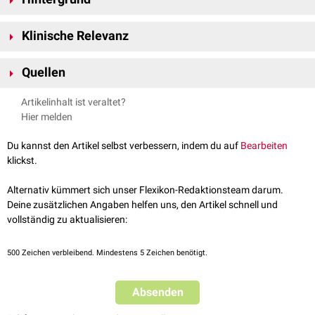
Tumormasse
verwendet, bei der sich
Proliferation
und
Apoptose
in einem
Gleichgewichtszustand befinden. Man spricht auch von
Tumormasse-
Während der Dormanz sind Tumorzellen in der
G
/G
-Phase
des
0
1
Dormanz
.
Klinische Relevanz
Zellzyklus
arretiert. Dieser
Arrest
wird durch unterschiedliche
zelluläre
,
angiogenetische
und
immunologische
Mechanismen induziert und
Während der Dormanz sind Tumorzellen gegenüber
Chemotherapeutika
aufrechterhalten. Durch Änderungen des Mikromilieus können dormante
Quellen
nur wenig sensitiv. Sie sind somit ein Risikofaktor für die Ausbildung von
Tumorzellen ihre Proliferationskapazität zurückerlangen.
Makrometastasen
und
Rezidiven
. Mit
konventioneller
Diagnostik können
Deutsche Gesellschaft für Pathologie E.V.;
Presseinformation:
Artikelinhalt ist veraltet?
dormante Zellen in der Regel nicht nachgewiesen werden.
Dormanz - Trügerischer Schlaf - auf der Spur ruhender Tumorzellen
;
Hier melden
Januar 2018
Uro-Onkologie;
Prostatakrebs - II. Metastasierung des
Du kannst den Artikel selbst verbessern, indem du auf
Bearbeiten
Prostatakarzinoms
; September 2023
klickst.
Alternativ kümmert sich unser Flexikon-Redaktionsteam darum.
Deine zusätzlichen Angaben helfen uns, den Artikel schnell und
vollständig zu aktualisieren:
500
Zeichen verbleibend. Mindestens 5 Zeichen benötigt.
Absenden