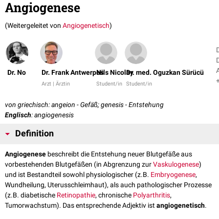
Angiogenese
(Weitergeleitet von
Angiogenetisch
)
D
Dr. No
Dr. Frank Antwerpes
Nils Nicolay
Dr. med. Oguzkan Sürücü
Arzt | Ärztin
Student/in
Student/in
von griechisch: angeion - Gefäß; genesis - Entstehung
Englisch
: angiogenesis
Definition
Angiogenese
beschreibt die Entstehung neuer Blutgefäße aus
vorbestehenden Blutgefäßen (in Abgrenzung zur
Vaskulogenese
)
und ist Bestandteil sowohl physiologischer (z.B.
Embryogenese
,
Wundheilung, Uterusschleimhaut), als auch pathologischer Prozesse
(z.B. diabetische
Retinopathie
, chronische
Polyarthritis
,
Tumorwachstum). Das entsprechende Adjektiv ist
angiogenetisch
.