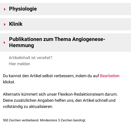
Physiologie
Die Gefäßneubildung wird stimuliert durch wachstumsfördernde
Klinik
Substanzen (z.B. vascular endothelial growth factor -
VEGF
, basic
fibroblast growth factor -
bFGF
), die eine Endothelproliferation und -
Das rasch expandierende Forschungsgebiet der Angiogenese-Hemmung
migration bewirken. Wachstumshemmende Substanzen (z.B.
Publikationen zum Thema Angiogenese-
bietet neue Behandlungsmöglichkeiten verschiedenster Erkrankungen.
Thrombospondin
,
Endostatin
,
Angiostatin
) begrenzen diesen Prozess.
Hemmung
Das Augenmerk richtet sich besonders auf die Hemmung des
Tumorwachstums und der
Metastasierung
, welche von der
Folkman J.; Angiogenesis-dependent diseases. Semin Oncol. 2001
Artikelinhalt ist veraltet?
Gefäßversorgung des Geschwulstes abhängen.
Dec;28(6):536-42. Review.
Hier melden
Folkman J.; Angiogenesis and apoptosis. Semin Cancer Biol. 2003
Apr;13(2):159-67. Review.
Du kannst den Artikel selbst verbessern, indem du auf
Bearbeiten
Kerbel R, Folkman J.; Clinical translation of angiogenesis inhibitors.
klickst.
Nat Rev Cancer. 2002 Oct;2(10):727-39. Review.
Alternativ kümmert sich unser Flexikon-Redaktionsteam darum.
Deine zusätzlichen Angaben helfen uns, den Artikel schnell und
vollständig zu aktualisieren:
500
Zeichen verbleibend. Mindestens 5 Zeichen benötigt.