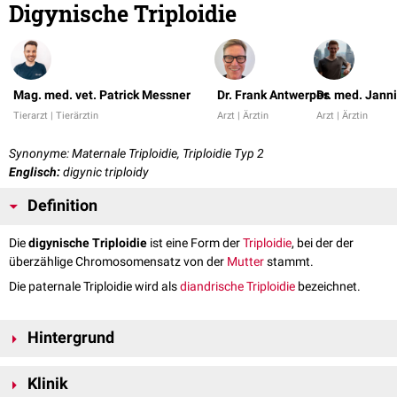
Digynische Triploidie
Mag. med. vet. Patrick Messner
Dr. Frank Antwerpes
Dr. med. Janni
Tierarzt | Tierärztin
Arzt | Ärztin
Arzt | Ärztin
Synonyme: Maternale Triploidie, Triploidie Typ 2
Englisch:
digynic triploidy
Definition
Die
digynische Triploidie
ist eine Form der
Triploidie
, bei der der
überzählige Chromosomensatz von der
Mutter
stammt.
Die paternale Triploidie wird als
diandrische Triploidie
bezeichnet.
Hintergrund
Digynische Triploidien entstehen, indem eine
Befruchtung
einer
diploiden
Klinik
Eizelle
mit einem
haploiden
Spermium
stattfindet. Diese Form der