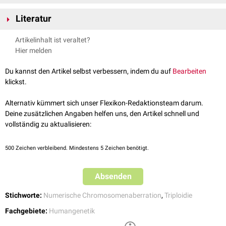
numerischen Chromosomenaberration
macht etwa 20% aller Triploidien
Die digynische Triploidie erscheint
klinisch
durch eine kleine, fibrotische
aus.
Literatur
Plazenta
, wobei der
Fetus
eine starke Wachstumsretardierung mit
Makrozephalie
aufweist. Diese Form der Triploidie ist mit dem Leben
"Basiswissen Humangenetik" - Christian P. Schaaf, Johannes
Artikelinhalt ist veraltet?
nicht vereinbar.
Zschocke, Springer-Verlag, 2. Auflage
Hier melden
Du kannst den Artikel selbst verbessern, indem du auf
Bearbeiten
klickst.
Alternativ kümmert sich unser Flexikon-Redaktionsteam darum.
Deine zusätzlichen Angaben helfen uns, den Artikel schnell und
vollständig zu aktualisieren:
500
Zeichen verbleibend. Mindestens 5 Zeichen benötigt.
Absenden
Stichworte:
Numerische Chromosomenaberration
,
Triploidie
Fachgebiete:
Humangenetik